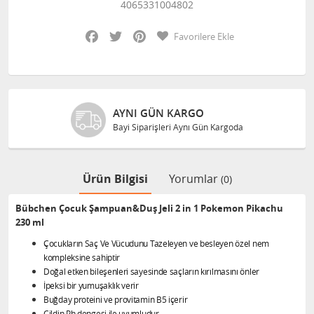
4065331004802
Facebook
Twitter
Pinterest
Favorilere Ekle
AYNI GÜN KARGO
Bayi Siparişleri Aynı Gün Kargoda
Ürün Bilgisi
Yorumlar
(0)
Bübchen Çocuk Şampuan&Duş Jeli 2 in 1 Pokemon Pikachu
230 ml
Çocukların Saç Ve Vücudunu Tazeleyen ve besleyen özel nem
kompleksine sahiptir
Doğal etken bileşenleri sayesinde saçların kırılmasını önler
İpeksi bir yumuşaklık verir
Buğday proteini ve provitamin B5 içerir
Cildin Ph dengesi ile uyumludur