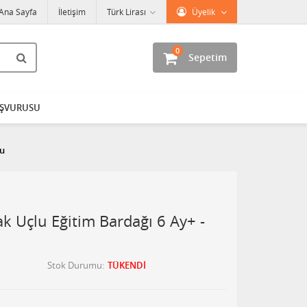
Ana Sayfa
İletişim
Türk Lirası
Üyelik
0
Sepetim
AŞVURUSU
cu
k Uçlu Eğitim Bardağı 6 Ay+ -
Stok Durumu
TÜKENDİ