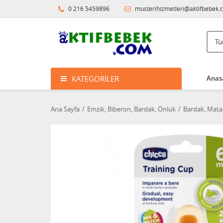
0 216 5459896
musterihizmetleri@aktifbebek.
KATEGORILER
Anas
Ana Sayfa
Emzik, Biberon, Bardak, Önlük
Bardak, Mata