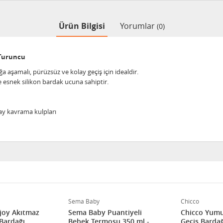
Ürün Bilgisi
Yorumlar
(0)
 Turuncu
şamalı, pürüzsüz ve kolay geçiş için idealdir.
ve esnek silikon bardak ucuna sahiptir.
olay kavrama kulpları
Sema Baby
Chicco
joy Akıtmaz
Sema Baby Puantiyeli
Chicco Yumu
 Bardağı
Bebek Termosu 350 ml -
Geçiş Bardağ