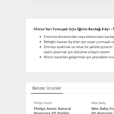
Chicco Yarı Yumuşak Uçlu Eğitim Bardağı 6 Ay+ -
Emzirme döneminden veya biberondan bardağa a
Bebeğin hassas diş etleri için süper yumuşak 
Emmeyi azaltmak ve rahat bir şekilde içmenin
tadını çıkarmak için dökülme önleyici sistem
Motor becerileri geliştirmek için çıkarılabilir k
Benzer Ürünler
Philips Avent
Wee Baby
 Natural
Philips Avent Natural
Wee Baby En
 Pembe
Response PP Pembe
PP Alıştırma