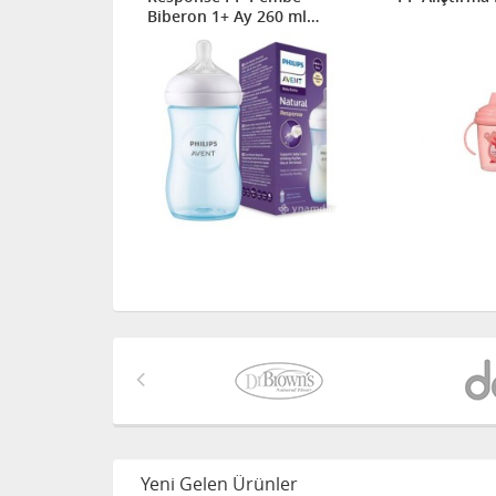
y 260 ml
Biberon 1+ Ay 260 ml
SCY903/11
Yeni Gelen Ürünler