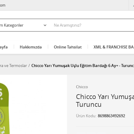
com
ayfa
Hakkımızda
Online Tahsilat
XML & FRANCHISE B
ra ve Termoslar
Chicco Yarı Yumuşak Uçlu Eğitim Bardağı 6 Ay+ - Turun
Chicco
Chicco Yarı Yumuşa
Turuncu
Ürün Kodu
8698863492692