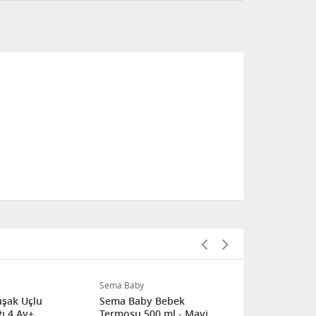
Sema Baby
Wee Baby
şak Uçlu
Sema Baby Bebek
Wee Baby Pi
ı 4 Ay+
Termosu 500 ml - Mavi
+6 Ay - Mav