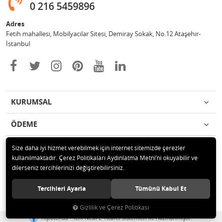
0 216 5459896
Adres
Fetih mahallesi, Mobilyacılar Sitesi, Demiray Sokak, No.12 Ataşehir-
İstanbul
KURUMSAL
ÖDEME
İLETİŞİM
Size daha iyi hizmet verebilmek için internet sitemizde çerezler
kullanılmaktadır. Çerez Politikaları Aydınlatma Metni’ni okuyabilir ve
dilerseniz tercihlerinizi değiştirebilirsiniz.
© 2020 Leylek Mağazacılık Hizmetleri Ltd. Şti. Tüm hakları saklıdır.
Tercihleri Ayarla
Tümünü Kabul Et
Gizlilik ve Çerez Politikası
®
Hipotenüs
Yeni Nesil E-Ticaret Sistemleri ile Hazırlanmıştır.