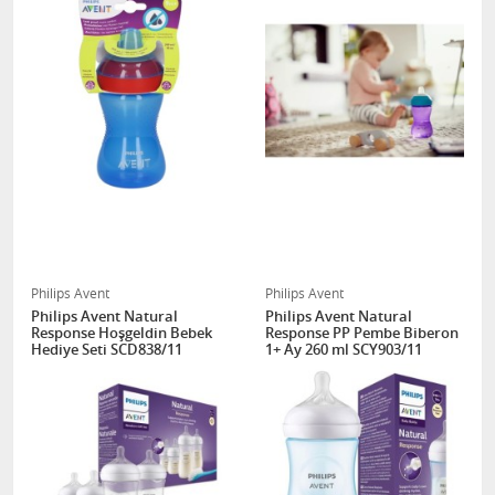
Philips Avent
Philips Avent
Philips Avent Natural
Philips Avent Natural
Response Hoşgeldin Bebek
Response PP Pembe Biberon
Hediye Seti SCD838/11
1+ Ay 260 ml SCY903/11