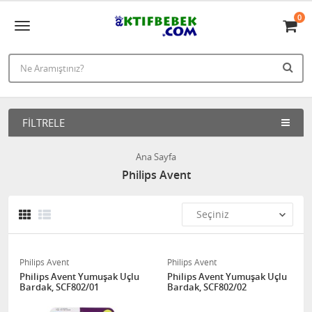
0
FILTRELE
Ana Sayfa
Philips Avent
Philips Avent
Philips Avent
Philips Avent Yumuşak Uçlu
Philips Avent Yumuşak Uçlu
Bardak, SCF802/01
Bardak, SCF802/02