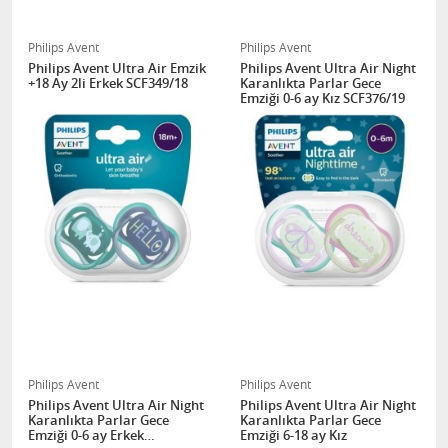
Philips Avent
Philips Avent
Philips Avent Ultra Air Emzik
Philips Avent Ultra Air Night
+18 Ay 2li Erkek SCF349/18
Karanlıkta Parlar Gece
Emziği 0-6 ay Kız SCF376/19
Philips Avent
Philips Avent
Philips Avent Ultra Air Night
Philips Avent Ultra Air Night
Karanlıkta Parlar Gece
Karanlıkta Parlar Gece
Emziği 0-6 ay Erkek
Emziği 6-18 ay Kız