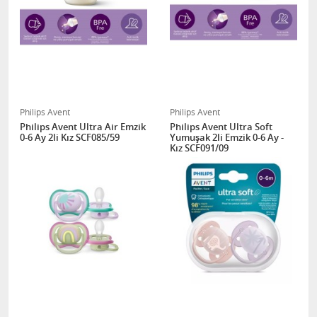
Philips Avent
Philips Avent
Philips Avent Ultra Air Emzik
Philips Avent Ultra Soft
0-6 Ay 2li Kız SCF085/59
Yumuşak 2li Emzik 0-6 Ay -
Kız SCF091/09