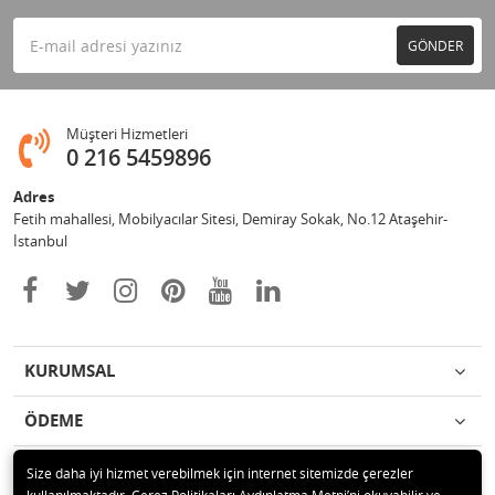
GÖNDER
Müşteri Hizmetleri
0 216 5459896
Adres
Fetih mahallesi, Mobilyacılar Sitesi, Demiray Sokak, No.12 Ataşehir-
İstanbul
KURUMSAL
ÖDEME
İLETİŞİM
Size daha iyi hizmet verebilmek için internet sitemizde çerezler