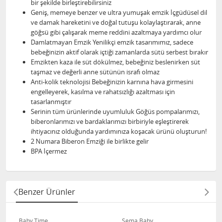
bir şekilde birleştirebilirsiniz
Geniş, memeye benzer ve ultra yumuşak emzik İçgüdüsel dil
ve damak hareketini ve doğal tutuşu kolaylaştırarak, anne
göğsü gibi çalışarak meme reddini azaltmaya yardımcı olur
Damlatmayan Emzik Yenilikçi emzik tasarımımız, sadece
bebeğinizin aktif olarak içtiği zamanlarda sütü serbest bırakır
Emzikten kaza ile süt dökülmez, bebeğiniz beslenirken süt
taşmaz ve değerli anne sütünün israfı olmaz
Anti-kolik teknolojisi Bebeğinizin karnına hava girmesini
engelleyerek, kasılma ve rahatsızlığı azaltması için
tasarlanmıştır
Serinin tüm ürünlerinde uyumluluk Göğüs pompalarımızı,
biberonlarımızı ve bardaklarımızı birbiriyle eşleştirerek
ihtiyacınız olduğunda yardımınıza koşacak ürünü oluşturun!
2 Numara Biberon Emziği ile birlikte gelir
BPA İçermez
Benzer Ürünler
Baby Time
Sema Baby