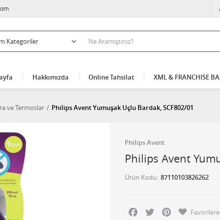
com
ayfa
Hakkımızda
Online Tahsilat
XML & FRANCHISE B
ra ve Termoslar
Philips Avent Yumuşak Uçlu Bardak, SCF802/01
Philips Avent
Philips Avent Yum
Ürün Kodu
87110103826262
Facebook
Twitter
Pinterest
Favorilere