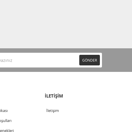
GÖNDER
İLETİŞİM
tikası
İletişim
şulları
nekleri