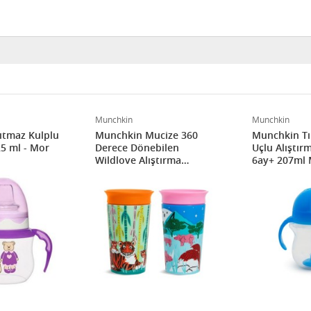
Munchkin
Munchkin
ıtmaz Kulplu
Munchkin Mucize 360
Munchkin Tık
5 ml - Mor
Derece Dönebilen
Uçlu Alıştır
Wildlove Alıştırma
6ay+ 207ml 
Bardağı 266ml 12+ Ay
Gergedan&kaplan 2'li
Paket