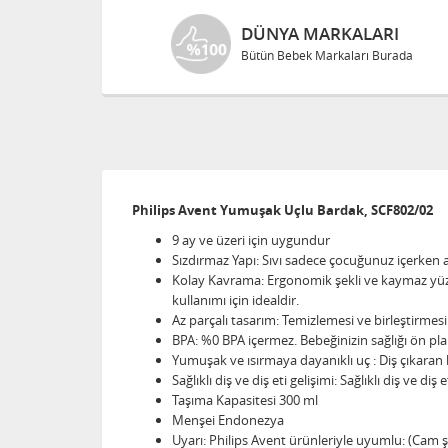
DÜNYA MARKALARI
Bütün Bebek Markaları Burada
Philips Avent Yumuşak Uçlu Bardak, SCF802/02
9 ay ve üzeri için uygundur
Sızdırmaz Yapı: Sıvı sadece çocuğunuz içerken 
Kolay Kavrama: Ergonomik şekli ve kaymaz yüzeyi
kullanımı için idealdir.
Az parçalı tasarım: Temizlemesi ve birleştirmesi
BPA: %0 BPA içermez. Bebeğinizin sağlığı ön pl
Yumuşak ve ısırmaya dayanıklı uç : Diş çıkaran b
Sağlıklı diş ve diş eti gelişimi: Sağlıklı diş ve di
Taşıma Kapasitesi 300 ml
Menşei Endonezya
Uyarı: Philips Avent ürünleriyle uyumlu: (Cam ş