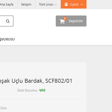
Ana Sayfa
İletişim
Türk Lirası
Üyelik
0
Sepetim
AŞVURUSU
uşak Uçlu Bardak, SCF802/01
Stok Durumu
VAR
 Ekle