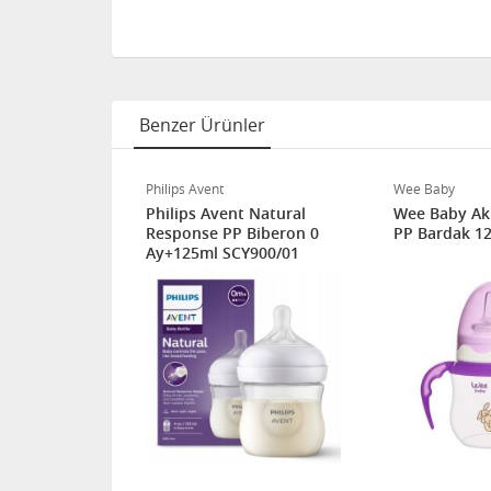
Benzer Ürünler
Philips Avent
Wee Baby
e 360
Philips Avent Natural
Wee Baby Ak
ilen
Response PP Biberon 0
PP Bardak 12
tırma
Ay+125ml SCY900/01
12ay+ 266ml