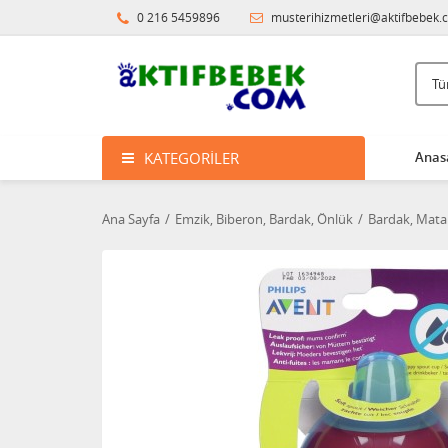
0 216 5459896
musterihizmetleri@aktifbebek.
KATEGORILER
Anas
Ana Sayfa
Emzik, Biberon, Bardak, Önlük
Bardak, Mata