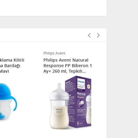
Philips Avent
Philips Avent
lama Kilitli
Philips Avent Natural
Philips Ave
ma Bardağı
Response PP Biberon 1
Response 
Mavi
Ay+ 260 ml, Tepkili
Biberon 1+ 
Biberon Emziği SCY903/01
SCY903/11