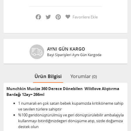
Facebook
Twitter
Pinterest
Favorilere Ekle
AYNI GÜN KARGO
Bayi Siparişleri Aynı Gün Kargoda
Ürün Bilgisi
Yorumlar
(0)
Munchkin Mucize 360 Derece Dönebilen Wildlove Alıştırma
Bardağı 12ay+ 266ml
1 numaralı en çok satan bebek kupamızda kritiköneme sahip
ve sevilen türlere sahiptir
%100 geridönüştürülmüş ve geri dönüştürülebilir ambalajıyla
kullanmayı bitirdiğinizdegeri dönüşüme atıp, sizde doğamıza
destek olun