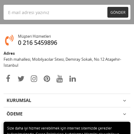
GÖNDER
Müşteri Hizmetleri
0 216 5459896
Adres
Fetih mahallesi, Mobilyacılar Sitesi, Demiray Sokak, No.12 Ataşehir-
İstanbul
KURUMSAL
ÖDEME
İLETİŞİM
Size daha iyi hizmet verebilmek için internet sitemizde çerezler