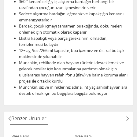
360 ° kenarözelliğiyle, alıştırma bardağın herhangi bir
tarafından çocuğunuzun içmesineizin verir
Sadece alıştırma bardağını eğmeniz ve kapakçığın kenarını
emmenizyeterlidir
Bardak, çocuk içmeyi tamamen bıraktığında, dökülmeleri
önlemek için otomatik olarak kapanır
Ekstra kapakçık veya parça gereksinimi olmadan,
temizlenmesi kolaydır
12+ ay, 9oz./266 ml kapasite, bpa içermez ve üst raf bulaşık
makinesinde yıkanabilir
Munchkin, tehlikede olan hayvan türlerini desteklemek ve
gelecek nesiller için korunmalarına yardımcı olmak için
uluslararası hayvan refahı fonu (ıfaw) ve balina koruma alanı
projesi ile ortaklık kurdu
Munchkin, siz ve minikleriniz adına, ihtiyaç sahibihayvanlara
destek olmak için bu bağışlara bağışta bulunuyor
Benzer Ürünler
Wee Baby
Wee Baby