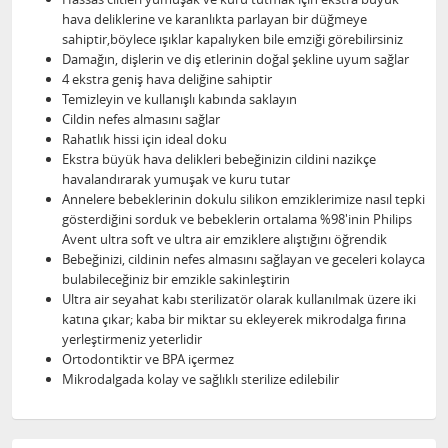
hava deliklerine ve karanlıkta parlayan bir düğmeye
sahiptir,böylece ışıklar kapalıyken bile emziği görebilirsiniz
Damağın, dişlerin ve diş etlerinin doğal şekline uyum sağlar
4 ekstra geniş hava deliğine sahiptir
Temizleyin ve kullanışlı kabında saklayın
Cildin nefes almasını sağlar
Rahatlık hissi için ideal doku
Ekstra büyük hava delikleri bebeğinizin cildini nazikçe
havalandırarak yumuşak ve kuru tutar
Annelere bebeklerinin dokulu silikon emziklerimize nasıl tepki
gösterdiğini sorduk ve bebeklerin ortalama %98'inin Philips
Avent ultra soft ve ultra air emziklere alıştığını öğrendik
Bebeğinizi, cildinin nefes almasını sağlayan ve geceleri kolayca
bulabileceğiniz bir emzikle sakinleştirin
Ultra air seyahat kabı sterilizatör olarak kullanılmak üzere iki
katına çıkar; kaba bir miktar su ekleyerek mikrodalga fırına
yerleştirmeniz yeterlidir
Ortodontiktir ve BPA içermez
Mikrodalgada kolay ve sağlıklı sterilize edilebilir