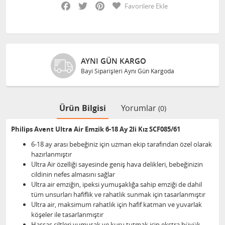
Facebook
Twitter
Pinterest
Favorilere Ekle
AYNI GÜN KARGO
Bayi Siparişleri Aynı Gün Kargoda
Ürün Bilgisi
Yorumlar
(0)
Philips Avent Ultra Air Emzik 6-18 Ay 2li Kız SCF085/61
6-18 ay arası bebeğiniz için uzman ekip tarafından özel olarak
hazırlanmıştır
Ultra Air özelliği sayesinde geniş hava delikleri, bebeğinizin
cildinin nefes almasını sağlar
Ultra air emziğin, ipeksi yumuşaklığa sahip emziği de dahil
tüm unsurları hafiflik ve rahatlık sunmak için tasarlanmıştır
Ultra air, maksimum rahatlık için hafif katman ve yuvarlak
köşeler ile tasarlanmıştır
Hassas ciltleri yumuşak ve kuru tutmak için ekstra büyük