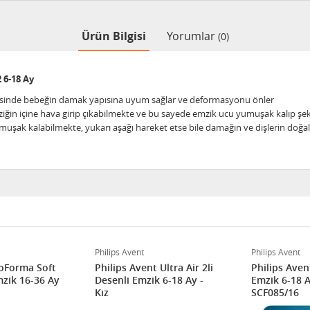
Ürün Bilgisi
Yorumlar
(0)
 6-18 Ay
yesinde bebeğin damak yapısına uyum sağlar ve deformasyonu önler
ğin içine hava girip çıkabilmekte ve bu sayede emzik ucu yumuşak kalıp şek
uşak kalabilmekte, yukarı aşağı hareket etse bile damağın ve dişlerin doğal
Philips Avent
Philips Avent
oForma Soft
Philips Avent Ultra Air 2li
Philips Aven
Emzik 16-36 Ay
Desenli Emzik 6-18 Ay -
Emzik 6-18 A
Kız
SCF085/16