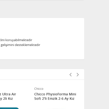
lini koruyabilmektedir
 gelişimini desteklemektedir
Chicco
Chicco
t Ultra Air
Chicco PhysioForma Mini
Chicco Phy
y 2li Kız
Soft 2'li Emzik 2-6 Ay Kız
Emzik (12 Ay