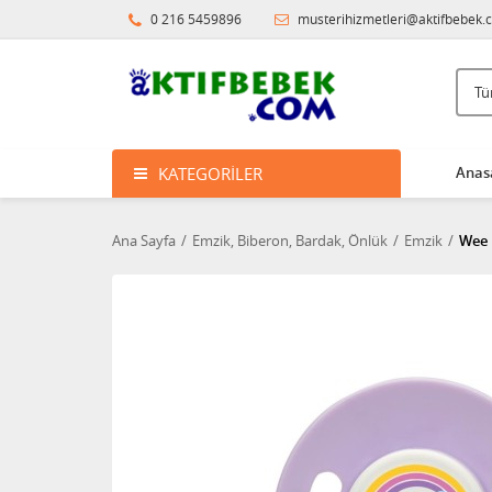
0 216 5459896
musterihizmetleri@aktifbebek.
KATEGORILER
Anas
Ana Sayfa
Emzik, Biberon, Bardak, Önlük
Emzik
Wee 