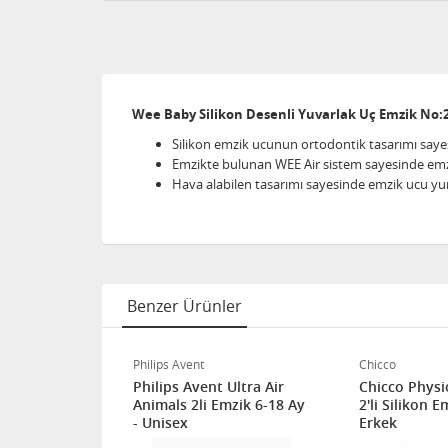
Wee Baby Silikon Desenli Yuvarlak Uç Emzik No:2
Silikon emzik ucunun ortodontik tasarımı sa
Emzikte bulunan WEE Air sistem sayesinde emzi
Hava alabilen tasarımı sayesinde emzik ucu yum
Benzer Ürünler
Philips Avent
Chicco
dontik Gece
Philips Avent Ultra Air
Chicco Physi
Animals 2li Emzik 6-18 Ay
2'li Silikon 
- Unisex
Erkek