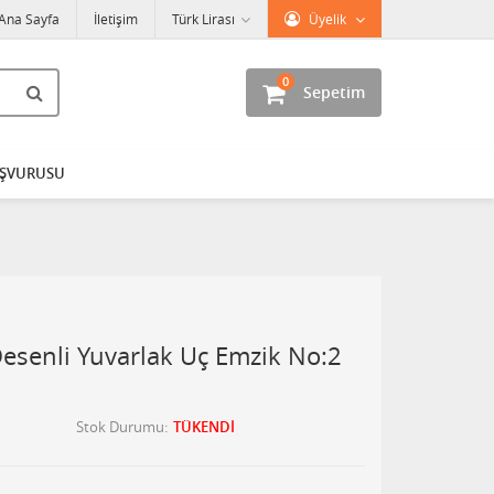
Ana Sayfa
İletişim
Türk Lirası
Üyelik
0
Sepetim
AŞVURUSU
esenli Yuvarlak Uç Emzik No:2
Stok Durumu
TÜKENDİ