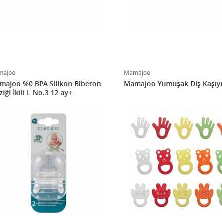
majoo
Mamajoo
majoo %0 BPA Silikon Biberon
Mamajoo Yumuşak Diş Kaşıyı
iği İkili L No.3 12 ay+