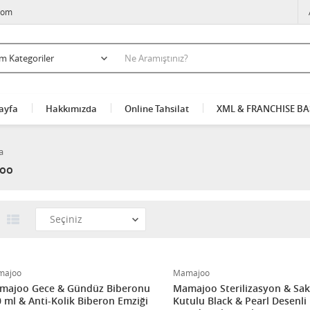
com
ayfa
Hakkımızda
Online Tahsilat
XML & FRANCHISE B
a
oo
majoo
Mamajoo
majoo Gece & Gündüz Biberonu
Mamajoo Sterilizasyon & Sa
 ml & Anti-Kolik Biberon Emziği
Kutulu Black & Pearl Desenli İ