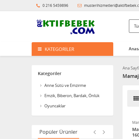
Pierre Cardin 3'lü Çamaşır
0 216 5459896
musterihizmetleri@aktifbebek.
Yıkama Filesi
Sozzy Toys Neşeli Banyo
Oyuncakları Sevimli
Hayvanlar 5'li
KATEGORILER
Anas
Sema Baby Yatak Cibinliği
Ana Sayf
Kategoriler
Mamaj
Pierre Cardin Bornoz Seti -
Anne Sütü ve Emzirme
Ekru
Emzik, Biberon, Bardak, Önlük
Oyuncaklar
Sema Baby Eko Banyo
Küvet Filesi
8682476853070
Ma
Ma
Popüler Ürünler
160
Pierre Cardin Bebek Banyo