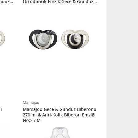
ndüz /
Ortodontik Emzik Gece & Gündüz /
6 Ay+
Mamajoo
i
Mamajoo Gece & Gündüz Biberonu
270 ml & Anti-Kolik Biberon Emziği
No:2 / M