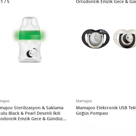
1 / S
Ortodontik Emzik Gece & Gü
12 Ay+
majoo
Mamajoo
ajoo Sterilizasyon & Saklama
Mamajoo Elektronik USB Tekl
ulu Black & Pearl Desenli İkili
Göğüs Pompası
odontik Emzik Gece & Gündüz /
y+