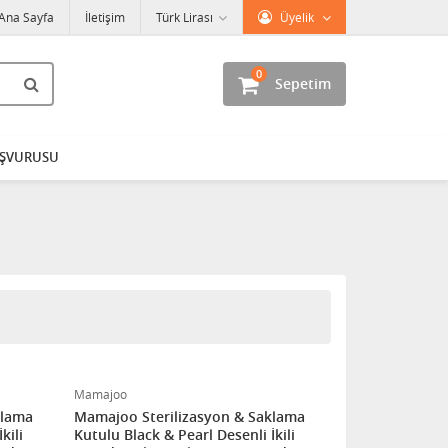
Ana Sayfa
İletişim
Türk Lirası
Üyelik
0
Sepetim
AŞVURUSU
Mamajoo
klama
Mamajoo Sterilizasyon & Saklama
kili
Kutulu Black & Pearl Desenli İkili