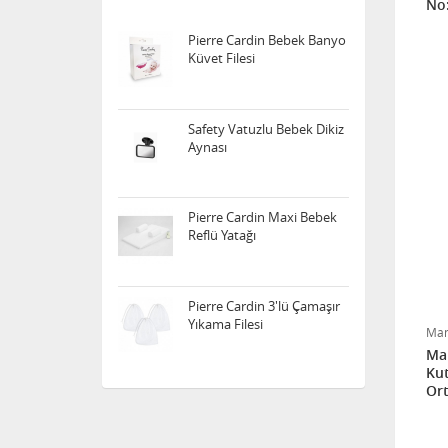
No:
Küvet Filesi
Safety Vatuzlu Bebek Dikiz
Aynası
Pierre Cardin Maxi Bebek
Reflü Yatağı
Pierre Cardin 3'lü Çamaşır
Yıkama Filesi
Ma
Sozzy Toys Neşeli Banyo
Mam
Oyuncakları Sevimli
Kut
Hayvanlar 5'li
Ort
0 A
Sema Baby Yatak Cibinliği