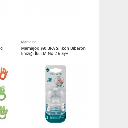
Mamajoo
cı
Mamajoo %0 BPA Silikon Biberon
Emziği İkili M No.2 6 ay+