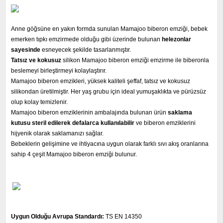
Anne göğsüne en yakın formda sunulan Mamajoo biberon emziği, bebek
emerken tıpkı emzirmede olduğu gibi üzerinde bulunan
helezonlar
sayesinde
esneyecek şekilde tasarlanmıştır.
Tatsız ve kokusuz
silikon Mamajoo biberon emziği emzirme ile biberonla
beslemeyi birleştirmeyi kolaylaştırır.
Mamajoo biberon emzikleri, yüksek kaliteli şeffaf, tatsız ve kokusuz
silikondan üretilmiştir. Her yaş grubu için ideal yumuşaklıkta ve pürüzsüz
olup kolay temizlenir.
Mamajoo biberon emziklerinin ambalajında bulunan ürün
saklama
kutusu steril edilerek defalarca kullanılabilir
ve biberon emziklerini
hijyenik olarak saklamanızı sağlar.
Bebeklerin gelişimine ve ihtiyacına uygun olarak farklı sıvı akış oranlarına
sahip 4 çeşit Mamajoo biberon emziği bulunur.
Uygun Olduğu Avrupa Standardı:
TS EN 14350