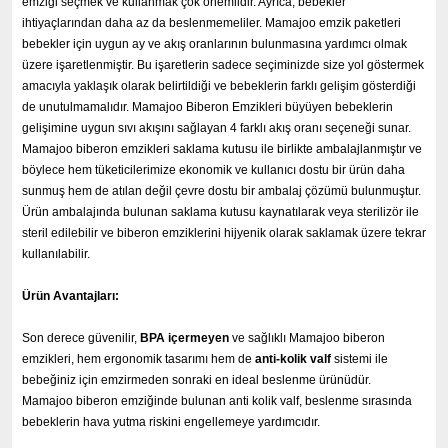
emziği seçmek ve kullanmak çok önemlidir. Ayrıca, bebekler
ihtiyaçlarından daha az da beslenmemeliler. Mamajoo emzik paketleri
bebekler için uygun ay ve akış oranlarının bulunmasına yardımcı olmak
üzere işaretlenmiştir. Bu işaretlerin sadece seçiminizde size yol göstermek
amacıyla yaklaşık olarak belirtildiği ve bebeklerin farklı gelişim gösterdiği
de unutulmamalıdır. Mamajoo Biberon Emzikleri büyüyen bebeklerin
gelişimine uygun sıvı akışını sağlayan 4 farklı akış oranı seçeneği sunar.
Mamajoo biberon emzikleri saklama kutusu ile birlikte ambalajlanmıştır ve
böylece hem tüketicilerimize ekonomik ve kullanıcı dostu bir ürün daha
sunmuş hem de atılan değil çevre dostu bir ambalaj çözümü bulunmuştur.
Ürün ambalajında bulunan saklama kutusu kaynatılarak veya sterilizör ile
steril edilebilir ve biberon emziklerini hijyenik olarak saklamak üzere tekrar
kullanılabilir.
Ürün Avantajları:
Son derece güvenilir,
BPA içermeyen
ve sağlıklı Mamajoo biberon
emzikleri, hem ergonomik tasarımı hem de
anti-kolik valf
sistemi ile
bebeğiniz için emzirmeden sonraki en ideal beslenme ürünüdür.
Mamajoo biberon emziğinde bulunan anti kolik valf, beslenme sırasında
bebeklerin hava yutma riskini engellemeye yardımcıdır.