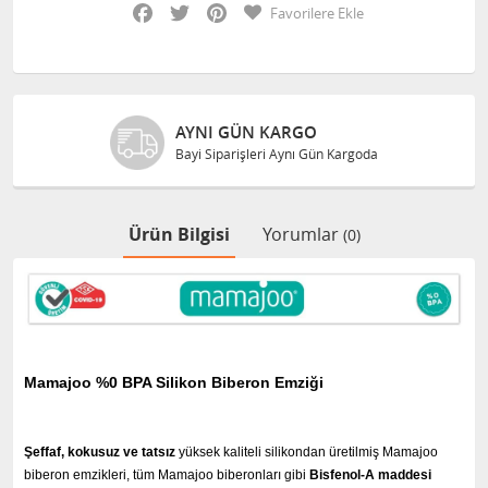
Facebook
Twitter
Pinterest
Favorilere Ekle
O
GÜVENLI ALIŞVERIŞ
 Gün Kargoda
XML ve Dropship de 15 yıllı
Ürün Bilgisi
Yorumlar
(0)
Mamajoo %0 BPA Silikon Biberon Emziği
Şeffaf, kokusuz ve tatsız
yüksek kaliteli silikondan üretilmiş Mamajoo
biberon emzikleri, tüm Mamajoo biberonları gibi
Bisfenol-A maddesi