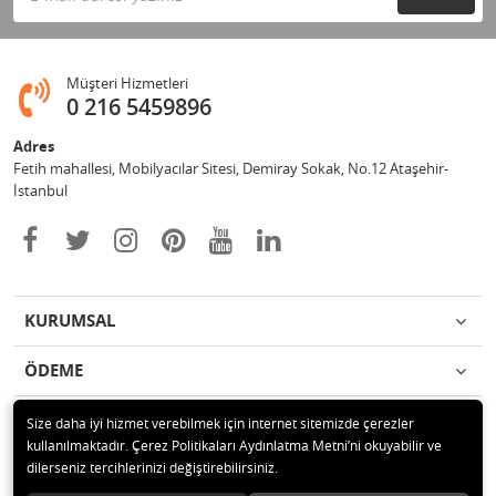
Müşteri Hizmetleri
0 216 5459896
Adres
Fetih mahallesi, Mobilyacılar Sitesi, Demiray Sokak, No.12 Ataşehir-
İstanbul
KURUMSAL
ÖDEME
İLETİŞİM
Size daha iyi hizmet verebilmek için internet sitemizde çerezler
kullanılmaktadır. Çerez Politikaları Aydınlatma Metni’ni okuyabilir ve
dilerseniz tercihlerinizi değiştirebilirsiniz.
© 2020 Leylek Mağazacılık Hizmetleri Ltd. Şti. Tüm hakları saklıdır.