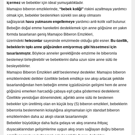
içermez
ve bebekler için ideal yumuşaklıktadır.
Mamajoo biberon emziklerinde,
‘
‘
bebek koliği’’
riskini azaltmaya yardımcı
olmak için, bebekler beslenirken sürekli sıvı akışı olmasını
sağlayarak
hava yutmasını engellemeye
yardımcı anti-kolik valf bulunur.
Bebeğin doğal emme hareketini desteklemek için anne göğsüne en yakın
formda tasarlanan geniş Mamajoo Biberon Emzikleri,
üzerindeki
helezonlar
sayesinde emzirmede olduğu gibi esner.
Bu özellik,
bebeklerin tıpkı anne göğsünden emiyormuş gibi hissetmesi için
tasarlanmıştır.
Böylece anneler gerektiğinde emzirme ile biberonla
beslemeyi birleştirebilir ve bebeklerini daha uzun süre anne sütü ile
besleyebilirler.
Mamajoo Biberon Emzikleri aktif beslenmeyi destekler. Mamajoo biberon
emziklerindeki delikler özellikle bebek emdikçe sıvı akışı artacak şekilde
tasarlandığından hem bebeğin emme içgüdüsünün gelişimi hem de anne
göğsünü emerken harcadığı çabaya eşit çaba göstermesi desteklenir.
Özellikle yenidoğan dönemindeki, ağırlıklı anne sütü ile beslenen
bebekler için üretilmiş olan en küçük boy (S) biberon emzikleri, bebeklerin
biberonla beslenmenin kolaylığına alışmamaları için standart biberon
emziklerinden daha az akışlı olarak tasarlanmıştır.
Bebekler büyüdükçe daha fazla gıdaya ve akış oranına ihtiyaç
duyacaklarından gelişimlerine uygun akış oranı sağlayan doğru biberon