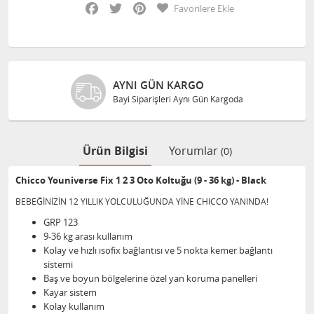
Facebook
Twitter
Pinterest
Favorilere Ekle
AYNI GÜN KARGO
Bayi Siparişleri Aynı Gün Kargoda
Ürün Bilgisi
Yorumlar
(0)
Chicco Youniverse Fix 1 2 3 Oto Koltuğu (9 - 36 kg) - Black
BEBEĞİNİZİN 12 YILLIK YOLCULUĞUNDA YİNE CHICCO YANINDA!​
GRP 123
9-36 kg arası kullanım
Kolay ve hızlı ısofix bağlantısı ve 5 nokta kemer bağlantı
sistemi
Baş ve boyun bölgelerine özel yan koruma panelleri
Kayar sistem
Kolay kullanım