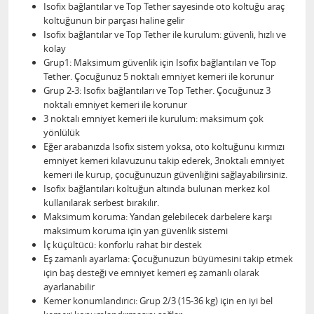
Isofix bağlantılar ve Top Tether sayesinde oto koltuğu araç
koltuğunun bir parçası haline gelir
Isofix bağlantılar ve Top Tether ile kurulum: güvenli, hızlı ve
kolay
Grup1: Maksimum güvenlik için Isofix bağlantıları ve Top
Tether. Çocuğunuz 5 noktalı emniyet kemeri ile korunur
Grup 2-3: Isofix bağlantıları ve Top Tether. Çocuğunuz 3
noktalı emniyet kemeri ile korunur
3 noktalı emniyet kemeri ile kurulum: maksimum çok
yönlülük
Eğer arabanızda Isofix sistem yoksa, oto koltuğunu kırmızı
emniyet kemeri kılavuzunu takip ederek, 3noktalı emniyet
kemeri ile kurup, çocuğunuzun güvenliğini sağlayabilirsiniz.
Isofix bağlantıları koltuğun altında bulunan merkez kol
kullanılarak serbest bırakılır.
Maksimum koruma: Yandan gelebilecek darbelere karşı
maksimum koruma için yan güvenlik sistemi
İç küçültücü: konforlu rahat bir destek
Eş zamanlı ayarlama: Çocuğunuzun büyümesini takip etmek
için baş desteği ve emniyet kemeri eş zamanlı olarak
ayarlanabilir
Kemer konumlandırıcı: Grup 2/3 (15-36 kg) için en iyi bel