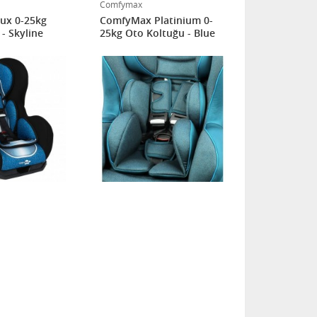
Comfymax
Comfymax
ux 0-25kg
ComfyMax Platinium 0-
Comfymax P
- Skyline
25kg Oto Koltuğu - Blue
Kg 360 Der
Oto Koltuğu