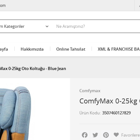
com
ayfa
Hakkımızda
Online Tahsilat
XML & FRANCHISE B
ax 0-25kg Oto Koltuğu - Blue Jean
Comfymax
ComfyMax 0-25kg O
Ürün Kodu
3507460127829
Facebook
Twitter
Pinterest
Favorilere