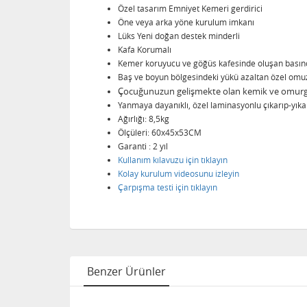
Özel tasarım Emniyet Kemeri gerdirici
Öne veya arka yöne kurulum imkanı
Lüks Yeni doğan destek minderli
Kafa Korumalı
Kemer koruyucu ve göğüs kafesinde oluşan basıncı
Baş ve boyun bölgesindeki yükü azaltan özel omuz
Çocuğunuzun gelişmekte olan kemik ve omurga 
Yanmaya dayanıklı, özel laminasyonlu çıkarıp-yıkan
Ağırlığı: 8,5kg
Ölçüleri: 60x45x53CM
Garanti : 2 yıl
Kullanım kılavuzu için tıklayın
Kolay kurulum videosunu izleyin
Çarpışma testi için tıklayın
Benzer Ürünler