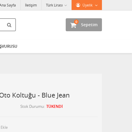
Ana Sayfa
İletişim
Türk Lirası
Üyelik
0
Sepetim
AŞVURUSU
to Koltuğu - Blue Jean
Stok Durumu
TÜKENDİ
 Ekle