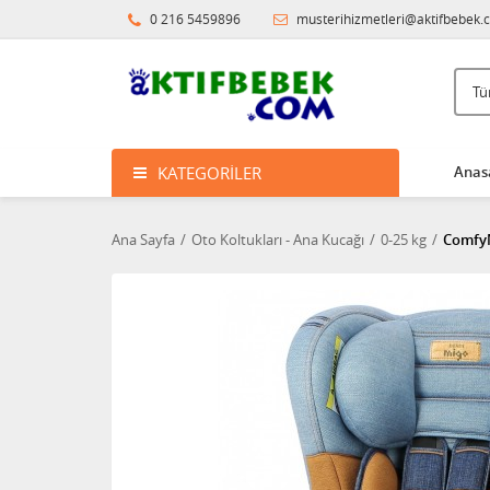
0 216 5459896
musterihizmetleri@aktifbebek.
KATEGORILER
Anas
Ana Sayfa
Oto Koltukları - Ana Kucağı
0-25 kg
ComfyM