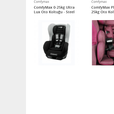
Comfymax
Comfymax
tinium 0-25
ComfyMax 0-25kg Ultra
ComfyMax Pl
u - Grey
Lux Oto Koltuğu - Steel
25kg Oto Kol