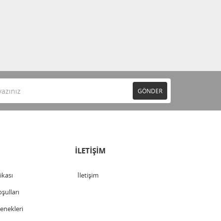
GÖNDER
İLETİŞİM
tikası
İletişim
şulları
nekleri