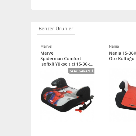
Benzer Ürünler
Marvel
Nania
Man 15-36kg
Marvel
Nania 15-36K
ükseltici
Spiderman Comfort
Oto Koltuğu 
Isofixli Yükseltici 15-36kg
Oto Koltuğu
24 AY GARANTI
24 AY GARANTI