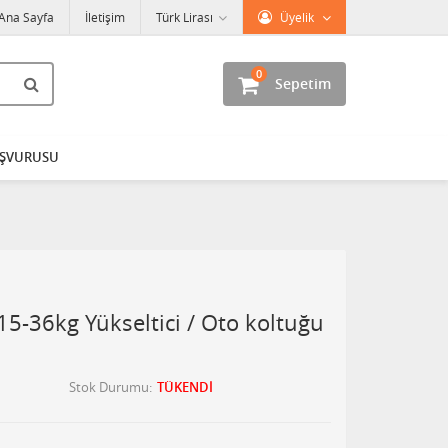
Ana Sayfa
İletişim
Türk Lirası
Üyelik
0
Sepetim
AŞVURUSU
-36kg Yükseltici / Oto koltuğu
Stok Durumu
TÜKENDİ