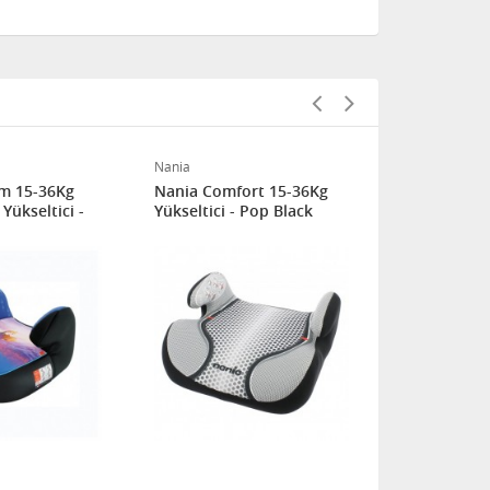
Nania
Disney
m 15-36Kg
Nania Comfort 15-36Kg
Disney Com
Yükseltici -
Yükseltici - Pop Black
Isofixli Yük
Oto Koltuğ