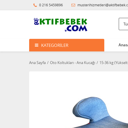
0 216 5459896
musterihizmetleri@aktifbebek.
KATEGORILER
Anas
Ana Sayfa
Oto Koltukları - Ana Kucağı
15-36 kg (Yükselti