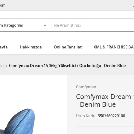
com
ayfa
Hakkımızda
Online Tahsilat
XML & FRANCHISE B
ci)
Comfymax Dream 15-36kg Yükseltici / Oto koltuğu - Denim Blue
Comfymax
Comfymax Dream 15
- Denim Blue
Ürün Kodu
3507460220100