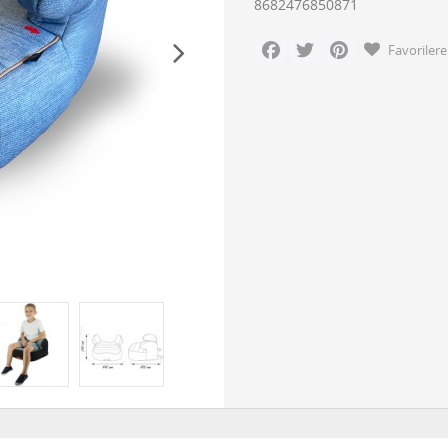
8682476850871
Facebook
Twitter
Pinterest
Favorilere