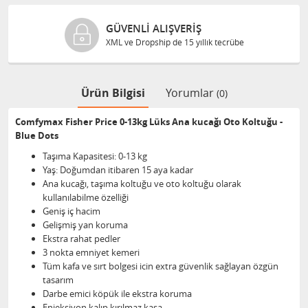
GÜVENLI ALIŞVERIŞ
XML ve Dropship de 15 yıllık tecrübe
Ürün Bilgisi
Yorumlar
(0)
Comfymax Fisher Price 0-13kg Lüks Ana kucağı Oto Koltuğu -
Blue Dots
Taşıma Kapasitesi: 0-13 kg
Yaş: Doğumdan itibaren 15 aya kadar
Ana kucağı, taşıma koltuğu ve oto koltuğu olarak
kullanılabilme özelliği
Geniş iç hacim
Gelişmiş yan koruma
Ekstra rahat pedler
3 nokta emniyet kemeri
Tüm kafa ve sırt bolgesi icin extra güvenlik sağlayan özgün
tasarım
Darbe emici köpük ile ekstra koruma
Enjeksiyon kalıp kırılmaz kasa