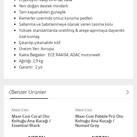
Yeni doğan destek minderli
Tam kapanabilen güneşlik
Kemerler üzerinde omuz koruma pedleri
Sallanma ve Sabitlenmeye olanak veren tasima kolu
Yüksek standartlarda üretilmiş & ateşe-aşınmaya dayanıklı
özel kumaş
Çıkarılıp-yıkanabilir kılıf
Üretim Yeri: Avrupa
Kalite Belgeleri : ECE R44/04, ADAC motorwelt
Ağırlığı: 2,9 kg
Garanti : 2 yıl
Benzer Ürünler
Maxi-Cosi
Maxi-Cosi
Maxi-Cosi Coral Oto
Maxi-Cosi Pebble Pro Oto
Koltuğu Ana Kucağı /
Koltuğu Ana Kucağı /
Essential Black
Nomad Grey