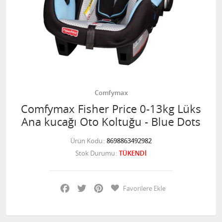
Comfymax
Comfymax Fisher Price 0-13kg Lüks
Ana kucağı Oto Koltuğu - Blue Dots
Ürün Kodu
8698863492982
Stok Durumu
TÜKENDİ
Facebook
Twitter
Pinterest
Favorilere Ekle