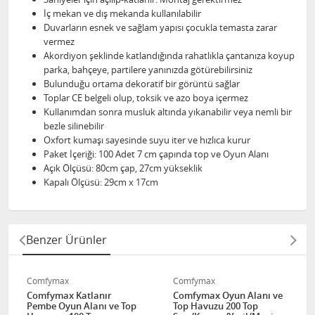
İç mekan ve dış mekanda kullanılabilir
Duvarların esnek ve sağlam yapısı çocukla temasta zarar
vermez
Akordiyon şeklinde katlandığında rahatlıkla çantanıza koyup
parka, bahçeye, partilere yanınızda götürebilirsiniz
Bulunduğu ortama dekoratif bir görüntü sağlar
Toplar CE belgeli olup, toksik ve azo boya içermez
Kullanımdan sonra musluk altında yıkanabilir veya nemli bir
bezle silinebilir
Oxfort kumaşı sayesinde suyu iter ve hızlıca kurur
Paket İçeriği: 100 Adet 7 cm çapında top ve Oyun Alanı
Açık Ölçüsü: 80cm çap, 27cm yükseklik
Kapalı Ölçüsü: 29cm x 17cm
Benzer Ürünler
Comfymax
Comfymax
Comfymax Katlanır
Comfymax Oyun Alanı ve
Pembe Oyun Alanı ve Top
Top Havuzu 200 Top