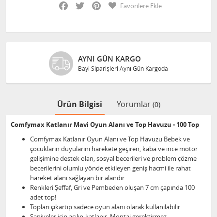
Facebook
Twitter
Pinterest
Favorilere Ekle
AYNI GÜN KARGO
Bayi Siparişleri Aynı Gün Kargoda
Ürün Bilgisi
Yorumlar
(0)
Comfymax Katlanır Mavi Oyun Alanı ve Top Havuzu - 100 Top
Comfymax Katlanır Oyun Alanı ve Top Havuzu Bebek ve
çocukların duyularını harekete geçiren, kaba ve ince motor
gelişimine destek olan, sosyal becerileri ve problem çözme
becerilerini olumlu yönde etkileyen geniş hacmi ile rahat
hareket alanı sağlayan bir alandır
Renkleri Şeffaf, Gri ve Pembeden oluşan 7 cm çapında 100
adet top!
Topları çıkartıp sadece oyun alanı olarak kullanılabilir
Saniyeler için açılıp-katlanır. Montaj gerektirmez