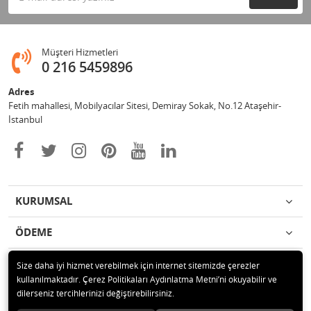
Müşteri Hizmetleri
0 216 5459896
Adres
Fetih mahallesi, Mobilyacılar Sitesi, Demiray Sokak, No.12 Ataşehir-
İstanbul
KURUMSAL
ÖDEME
İLETİŞİM
Size daha iyi hizmet verebilmek için internet sitemizde çerezler
kullanılmaktadır. Çerez Politikaları Aydınlatma Metni’ni okuyabilir ve
dilerseniz tercihlerinizi değiştirebilirsiniz.
© 2020 Leylek Mağazacılık Hizmetleri Ltd. Şti. Tüm hakları saklıdır.