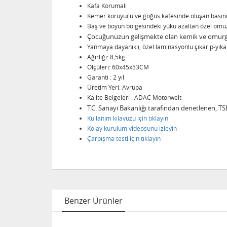
Kafa Korumalı
Kemer koruyucu ve göğüs kafesinde oluşan basıncı
Baş ve boyun bölgesindeki yükü azaltan özel omuz
Çocuğunuzun gelişmekte olan kemik ve omurga 
Yanmaya dayanıklı, özel laminasyonlu çıkarıp-yıkan
Ağırlığı: 8,5kg
Ölçüleri: 60x45x53CM
Garanti : 2 yıl
Üretim Yeri: Avrupa
Kalite Belgeleri : ADAC Motorwelt
T.C. Sanayi Bakanlığı tarafından denetlenen, 
Kullanım kılavuzu için tıklayın
Kolay kurulum videosunu izleyin
Çarpışma testi için tıklayın
Benzer Ürünler