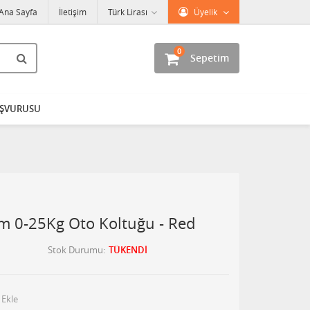
Ana Sayfa
İletişim
Türk Lirası
Üyelik
0
Sepetim
AŞVURUSU
 0-25Kg Oto Koltuğu - Red
Stok Durumu
TÜKENDİ
 Ekle