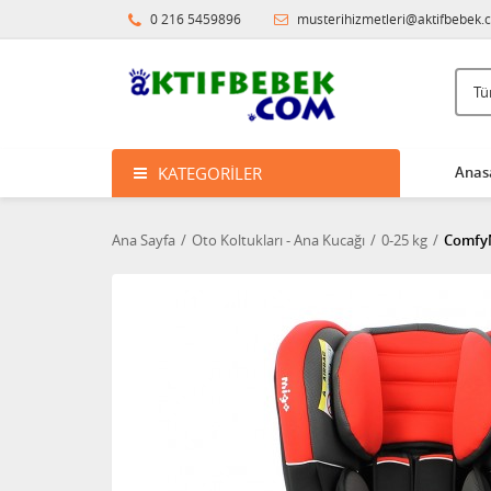
0 216 5459896
musterihizmetleri@aktifbebek.
KATEGORILER
Anas
Ana Sayfa
Oto Koltukları - Ana Kucağı
0-25 kg
ComfyM