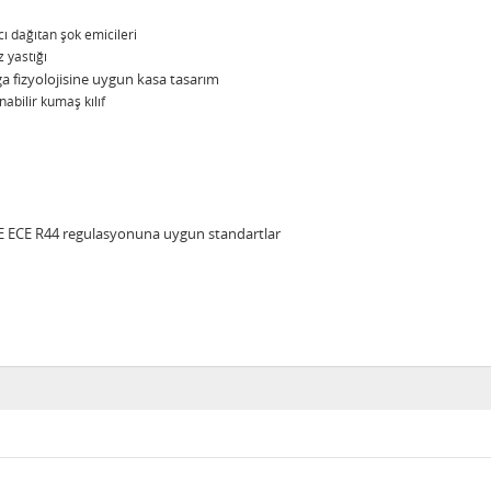
 dağıtan şok emicileri
 yastığı
fizyolojisine uygun kasa tasarım
abilir kumaş kılıf
TSE ECE R44 regulasyonuna uygun standartlar