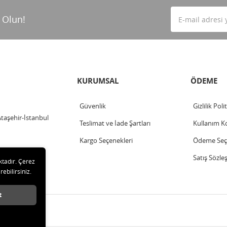
 Olun!
KURUMSAL
ÖDEME
Güvenlik
Gizlilik Poli
Ataşehir-İstanbul
Teslimat ve İade Şartları
Kullanım Ko
Kargo Seçenekleri
Ödeme Seçe
Satış Sözle
ktadır. Çerez
rebilirsiniz.
t
klıdır.