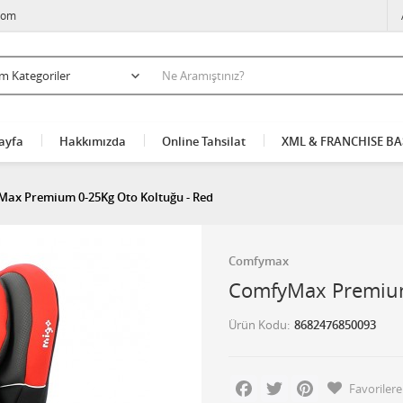
com
ayfa
Hakkımızda
Online Tahsilat
XML & FRANCHISE B
ax Premium 0-25Kg Oto Koltuğu - Red
Comfymax
ComfyMax Premium
Ürün Kodu
8682476850093
Facebook
Twitter
Pinterest
Favorilere