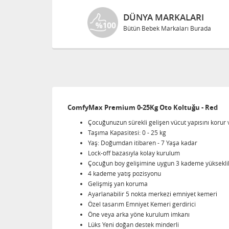
DÜNYA MARKALARI
Bütün Bebek Markaları Burada
ComfyMax Premium 0-25Kg Oto Koltuğu - Red
Çocuğunuzun sürekli gelişen vücut yapısını korur 
Taşıma Kapasitesi: 0 - 25 kg
Yaş: Doğumdan itibaren - 7 Yaşa kadar
Lock-off bazasıyla kolay kurulum
Çocuğun boy gelişimine uygun 3 kademe yükseklik
4 kademe yatış pozisyonu
Gelişmiş yan koruma
Ayarlanabilir 5 nokta merkezi emniyet kemeri
Özel tasarım Emniyet Kemeri gerdirici
Öne veya arka yöne kurulum imkanı
Lüks Yeni doğan destek minderli