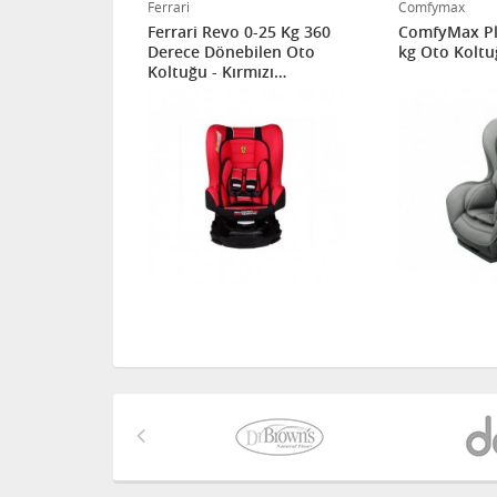
Ferrari
Comfymax
 0-25 kg
Ferrari Revo 0-25 Kg 360
ComfyMax Pl
Black
Derece Dönebilen Oto
kg Oto Koltu
Koltuğu - Kırmızı
3507460089233