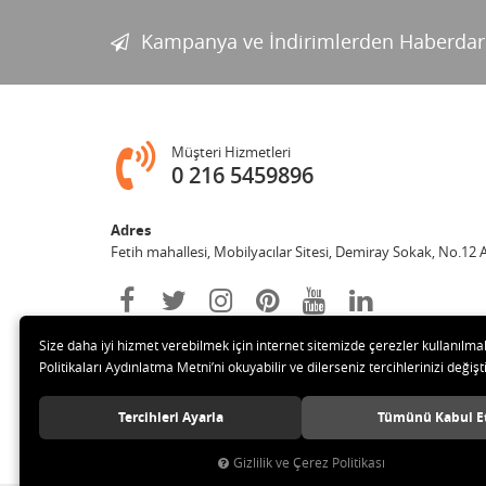
Kampanya ve İndirimlerden Haberdar
Müşteri Hizmetleri
0 216 5459896
Adres
Fetih mahallesi, Mobilyacılar Sitesi, Demiray Sokak, No.12 
Size daha iyi hizmet verebilmek için internet sitemizde çerezler kullanılma
Politikaları Aydınlatma Metni’ni okuyabilir ve dilerseniz tercihlerinizi değişti
Tercihleri Ayarla
Tümünü Kabul E
© 2020 Leylek Mağazacılık Hizmetleri Ltd. Şti. Tüm hakları sa
Gizlilik ve Çerez Politikası