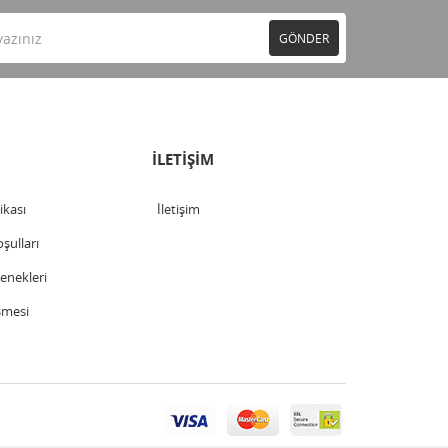
GÖNDER
İLETİŞİM
tikası
İletişim
şulları
nekleri
şmesi