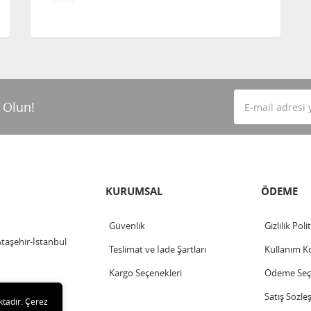
 Olun!
KURUMSAL
ÖDEME
Güvenlik
Gizlilik Poli
Ataşehir-İstanbul
Teslimat ve İade Şartları
Kullanım Ko
Kargo Seçenekleri
Ödeme Seçe
Satış Sözle
ktadır. Çerez