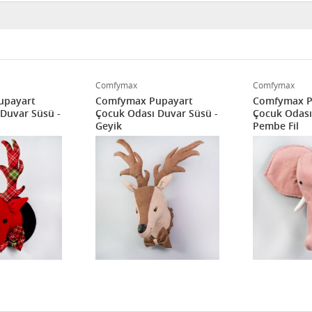
Comfymax
Comfymax
upayart
Comfymax Pupayart
Comfymax P
Duvar Süsü -
Çocuk Odası Duvar Süsü -
Çocuk Odası
i
Geyik
Pembe Fil