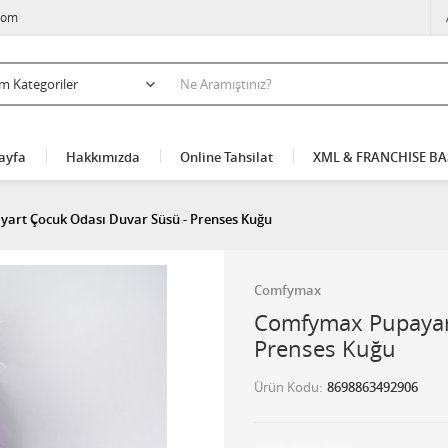
com
ayfa
Hakkımızda
Online Tahsilat
XML & FRANCHISE B
art Çocuk Odası Duvar Süsü - Prenses Kuğu
Comfymax
Comfymax Pupayart
Prenses Kuğu
Ürün Kodu
8698863492906