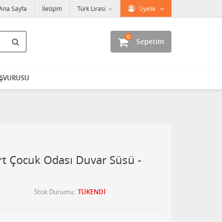
Ana Sayfa
İletişim
Türk Lirası
Üyelik
0
Sepetim
AŞVURUSU
 Çocuk Odası Duvar Süsü -
Stok Durumu
TÜKENDİ