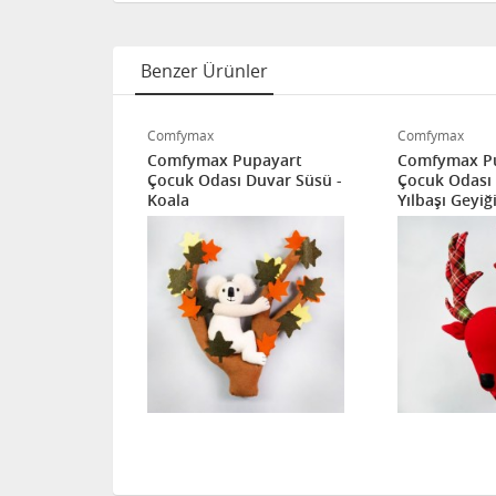
Benzer Ürünler
Comfymax
Comfymax
payart
Comfymax Pupayart
Comfymax P
Duvar Süsü -
Çocuk Odası Duvar Süsü -
Çocuk Odası 
Koala
Yılbaşı Geyiğ