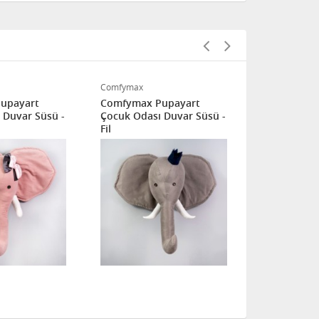
Comfymax
Comfymax
upayart
Comfymax Pupayart
Comfymax 
 Duvar Süsü -
Çocuk Odası Duvar Süsü -
Çocuk Odası
Fil
Maymun