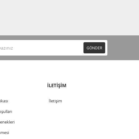
GÖNDER
İLETİŞİM
tikası
İletişim
şulları
nekleri
şmesi