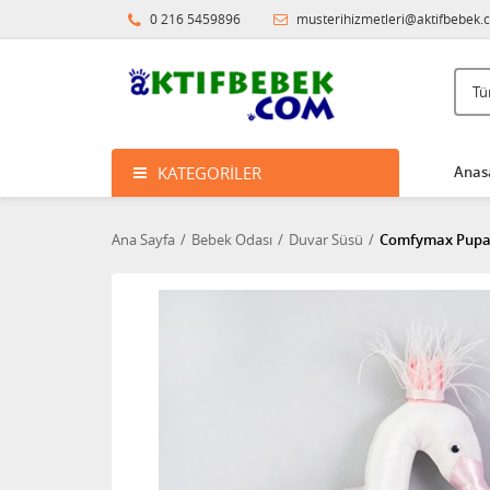
0 216 5459896
musterihizmetleri@aktifbebek.
KATEGORILER
Anas
Ana Sayfa
Bebek Odası
Duvar Süsü
Comfymax Pupay