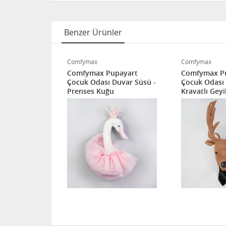
Benzer Ürünler
Comfymax
Comfymax
payart
Comfymax Pupayart
Comfymax P
Duvar Süsü -
Çocuk Odası Duvar Süsü -
Çocuk Odası 
Prenses Kuğu
Kravatlı Geyi