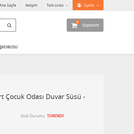
Ana Sayfa
İletişim
Türk Lirası
Üyelik
0
Sepetim
AŞVURUSU
 Çocuk Odası Duvar Süsü -
Stok Durumu
TÜKENDİ