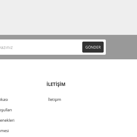
GÖNDER
İLETİŞİM
tikası
İletişim
şulları
nekleri
şmesi