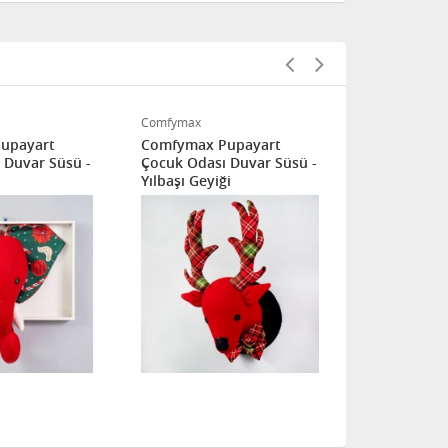
Comfymax
Comfymax
upayart
Comfymax Pupayart
Comfymax 
 Duvar Süsü -
Çocuk Odası Duvar Süsü -
Çocuk Odası
Yılbaşı Geyiği
Geyik