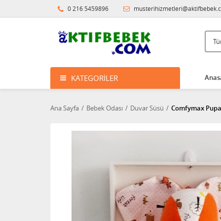
0 216 5459896
musterihizmetleri@aktifbebek.
KATEGORILER
Anas
Ana Sayfa
Bebek Odası
Duvar Süsü
Comfymax Pupaya