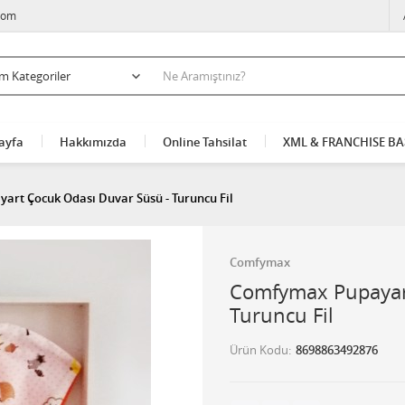
com
ayfa
Hakkımızda
Online Tahsilat
XML & FRANCHISE B
rt Çocuk Odası Duvar Süsü - Turuncu Fil
Comfymax
Comfymax Pupayart
Turuncu Fil
Ürün Kodu
8698863492876