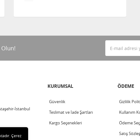
 Olun!
KURUMSAL
ÖDEME
Güvenlik
Gizlilik Poli
Ataşehir-İstanbul
Teslimat ve İade Şartları
Kullanım Ko
Kargo Seçenekleri
Ödeme Seçe
Satış Sözle
ktadır. Çerez