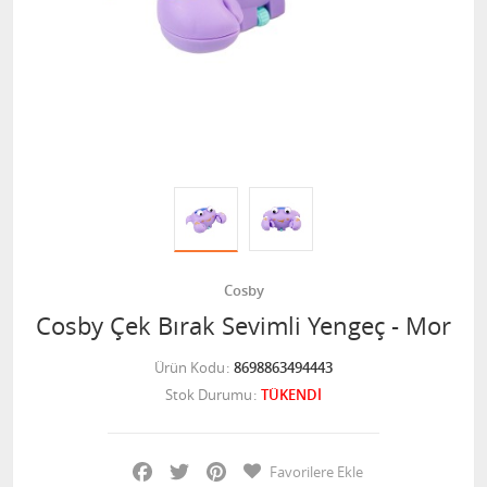
Cosby
Cosby Çek Bırak Sevimli Yengeç - Mor
Ürün Kodu
8698863494443
Stok Durumu
TÜKENDİ
Facebook
Twitter
Pinterest
Favorilere Ekle