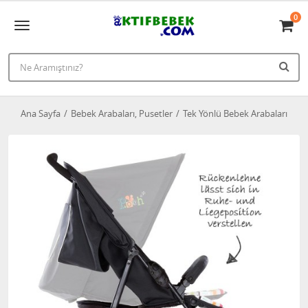
0
Ana Sayfa
Bebek Arabaları, Pusetler
Tek Yönlü Bebek Arabaları