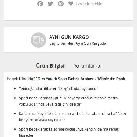
Facebook
Twitter
Pinterest
Favorilere Ekle
AYNI GÜN KARGO
Bayi Siparişleri Aynı Gün Kargoda
Ürün Bilgisi
Yorumlar
(0)
Hauck Ultra Hafif Tam Yatarlı Sport Bebek Arabası - Winnie the Pooh
Yenidoğandan itibaren 18 kg’a kadar uygundur
Sport bebek arabası, günlük hayatta otobüs, tren ve metro
yolculuklarında veya tatil için idealdir
Katlanınca küçücük olan uzanmalı bebek arabası ultra hafiftir ve
her yere kolayca taşınabilir
Sport bebek arabası içinde çocuğunuz kendini daima rahat
hisseder