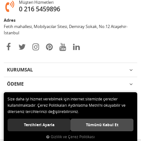
Müşteri Hizmetleri
0 216 5459896
Adres
Fetih mahallesi, Mobilyacılar Sitesi, Demiray Sokak, No.12 Ataşehir-
İstanbul
KURUMSAL
ÖDEME
İLETİŞİM
Size daha iyi hizmet verebilmek için internet sitemizde çerezler
kullanılmaktadır. Çerez Politikaları Aydınlatma Metni’ni okuyabilir ve
dilerseniz tercihlerinizi değiştirebilirsiniz.
© 2020 Leylek Mağazacılık Hizmetleri Ltd. Şti. Tüm hakları saklıdır.
Tercihleri Ayarla
Tümünü Kabul Et
Gizlilik ve Çerez Politikası