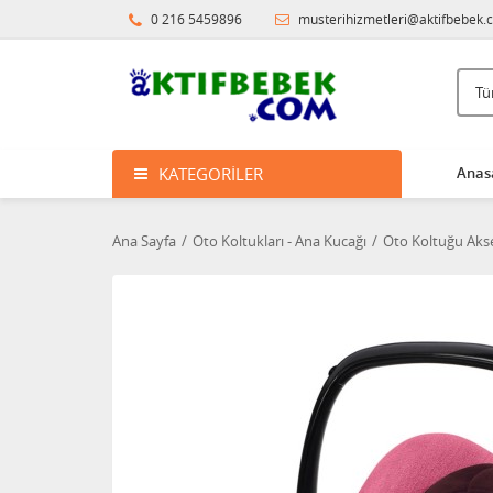
0 216 5459896
musterihizmetleri@aktifbebek.
KATEGORILER
Anas
Ana Sayfa
Oto Koltukları - Ana Kucağı
Oto Koltuğu Akse