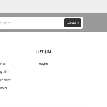
GÖNDER
İLETİŞİM
tikası
İletişim
şulları
nekleri
şmesi