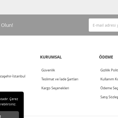
 Olun!
KURUMSAL
ÖDEME
Güvenlik
Gizlilik Poli
Ataşehir-İstanbul
Teslimat ve İade Şartları
Kullanım Ko
Kargo Seçenekleri
Ödeme Seçe
Satış Sözle
ktadır. Çerez
rebilirsiniz.
t