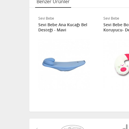
Benzer Ürünler
Sevi Bebe
Sevi Bebe
 15-36 Kg
Sevi Bebe Ana Kucağı Bel
Sevi Bebe B
i için Termo
Desteği - Mavi
Koruyucu- D
f