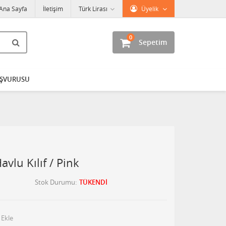
Ana Sayfa
İletişim
Türk Lirası
Üyelik
0
Sepetim
AŞVURUSU
vlu Kılıf / Pink
Stok Durumu
TÜKENDİ
 Ekle