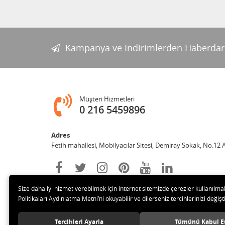
Kampanya ve İndirimlerden Haberdar
Müşteri Hizmetleri
0 216 5459896
Adres
Fetih mahallesi, Mobilyacılar Sitesi, Demiray Sokak, No.12 
Size daha iyi hizmet verebilmek için internet sitemizde çerezler kullanılma
Politikaları Aydınlatma Metni’ni okuyabilir ve dilerseniz tercihlerinizi değişti
Tercihleri Ayarla
Tümünü Kabul E