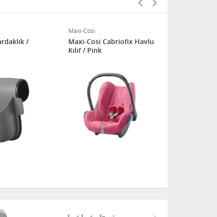
Maxi-Cosi
Maxi-Cosi
rdaklık /
Maxi-Cosi Cabriofix Havlu
Maxi-Cosi R
Kılıf / Pink
AirProtect H
Pink