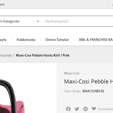
com
ayfa
Hakkımızda
Online Tahsilat
XML & FRANCHISE B
suarları
Maxi-Cosi Pebble Havlu Kılıf / Pink
Maxi-Cosi
Maxi-Cosi Pebble Ha
Ürün Kodu
MXA73708120
Facebook
Twitter
Pinterest
Favorilere