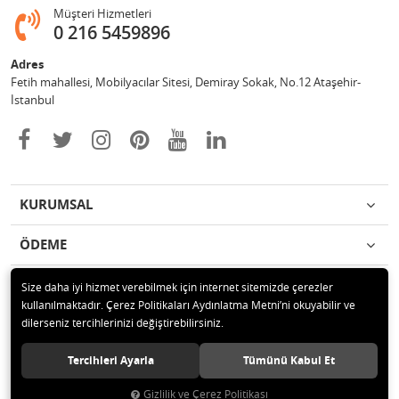
Müşteri Hizmetleri
0 216 5459896
Adres
Fetih mahallesi, Mobilyacılar Sitesi, Demiray Sokak, No.12 Ataşehir-
İstanbul
KURUMSAL
ÖDEME
İLETİŞİM
Size daha iyi hizmet verebilmek için internet sitemizde çerezler
kullanılmaktadır. Çerez Politikaları Aydınlatma Metni’ni okuyabilir ve
dilerseniz tercihlerinizi değiştirebilirsiniz.
© 2020 Leylek Mağazacılık Hizmetleri Ltd. Şti. Tüm hakları saklıdır.
Tercihleri Ayarla
Tümünü Kabul Et
Gizlilik ve Çerez Politikası