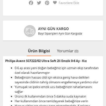
Facebook
Twitter
Pinterest
Favorilere Ekle
AYNI GÜN KARGO
Bayi Siparişleri Aynı Gün Kargoda
Ürün Bilgisi
Yorumlar
(0)
Philips Avent SCF222/02 Ultra Soft 2li Emzik 0-6 Ay - Kız
0-6 ay arası yeni doğan bebeğiniz için uzman ekip tarafından
özel olarak hazırlanmıştır
Bebeğinizin hassas cildi için ekstra geniş hava delikleri
sayesinde cildinin tahriş olmasını engellemeye yardımcı olur
Yumuşak ve ipeksi emzik ucu bebeğinizin rahatlamasını
sağlar
Ürünü ilk kullanımdan önce 5 dakika suda kaynatın
Her kullanımdan önce temizleyerek bebeğinize verin
Hassas ciltler için ekstra özen gösterilmelidir. Kaplama