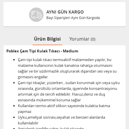
AYNI GÜN KARGO
Bayi Siparişleri Aynı Gün Kargoda
Ürün Bilgisi
Yorumlar
(0)
Poblex Çam Tipi Kulak Tıkacı - Medium
Çam tipi kulak tıkacı termoaktif malzemeden yapılır, bu
malzeme kullanıcının kulak kanalına rahatça oturmasını
sağlar ve bir sızdırmazlık oluşturarak dışarıdan ses veya su
girmesini engeller
Çam tipi tıkaçlar, yüzerken , sudan korunmak için veya uyku
sırasında, gürültülü ortamlarda, işyerinde konsantrasyonu
artırmak için de tercih edilebilir. Havuz,deniz ve duş
esnasında mükemmel koruma sağlar
Kullanılan termo-aktif silikon sayesinde kulakta batma
yapmaz
Uyku,ameliyat sonrası,seyahat ve benzeri alanlarda
kullanılabilir
Antialerjik özelliğe sahip, kulak tıkacıdır