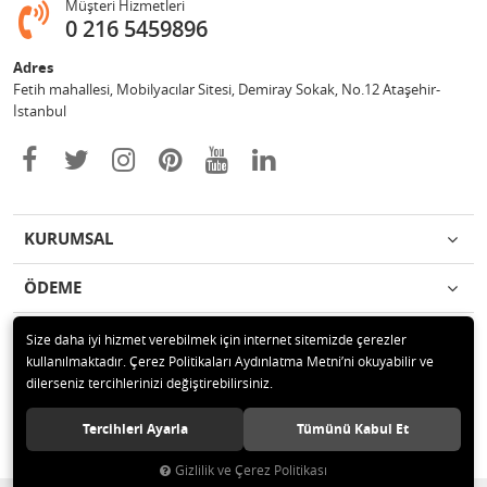
Müşteri Hizmetleri
0 216 5459896
Adres
Fetih mahallesi, Mobilyacılar Sitesi, Demiray Sokak, No.12 Ataşehir-
İstanbul
KURUMSAL
ÖDEME
İLETİŞİM
Size daha iyi hizmet verebilmek için internet sitemizde çerezler
kullanılmaktadır. Çerez Politikaları Aydınlatma Metni’ni okuyabilir ve
dilerseniz tercihlerinizi değiştirebilirsiniz.
© 2020 Leylek Mağazacılık Hizmetleri Ltd. Şti. Tüm hakları saklıdır.
Tercihleri Ayarla
Tümünü Kabul Et
Gizlilik ve Çerez Politikası