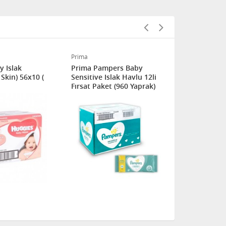
Prima
Penaten
y Islak
Prima Pampers Baby
Penaten Ye
 Skin) 56x10 (
Sensitive Islak Havlu 12li
Parfümsüz I
Fırsat Paket (960 Yaprak)
Mendil 56 Y