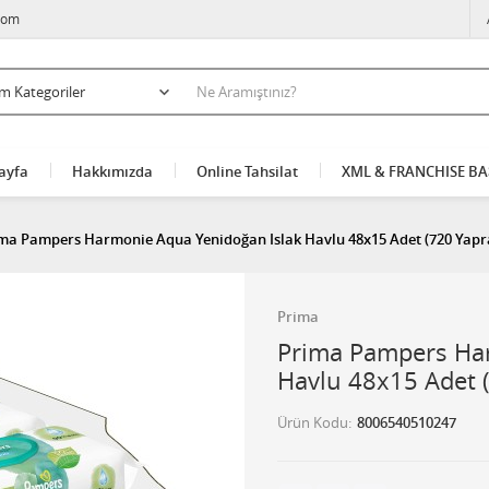
com
ayfa
Hakkımızda
Online Tahsilat
XML & FRANCHISE B
ma Pampers Harmonie Aqua Yenidoğan Islak Havlu 48x15 Adet (720 Yapr
Prima
Prima Pampers Har
Havlu 48x15 Adet 
Ürün Kodu
8006540510247