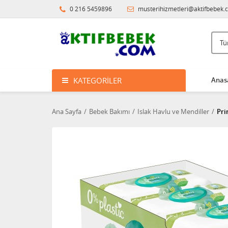
0 216 5459896
musterihizmetleri@aktifbebek.
KATEGORILER
Anas
Ana Sayfa
Bebek Bakımı
Islak Havlu ve Mendiller
Pri