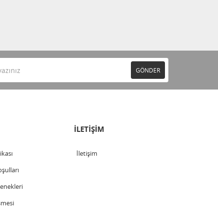
GÖNDER
İLETİŞİM
tikası
İletişim
şulları
nekleri
şmesi