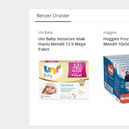
Benzer Ürünler
Uni Baby
Huggies
an Islak
Uni Baby Sensitive Islak
Huggies Froz
3 Adet
Havlu Mendil 12 li Mega
Mendil 10x5
Paket