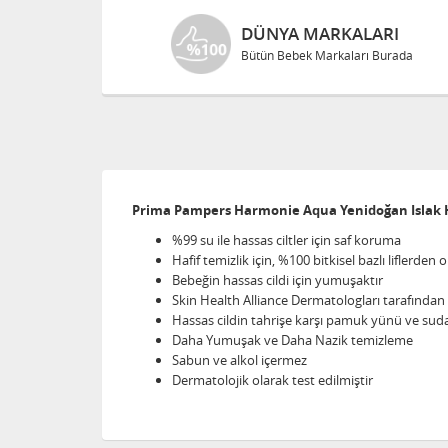
DÜNYA MARKALARI
Bütün Bebek Markaları Burada
Prima Pampers Harmonie Aqua Yenidoğan Islak H
%99 su ile hassas ciltler için saf koruma
Hafif temizlik için, %100 bitkisel bazlı liflerde
Bebeğin hassas cildi için yumuşaktır
Skin Health Alliance Dermatologları tarafından
Hassas cildin tahrişe karşı pamuk yünü ve sud
Daha Yumuşak ve Daha Nazik temizleme
Sabun ve alkol içermez
Dermatolojik olarak test edilmiştir