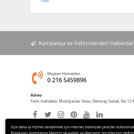
Kampanya ve İndirimlerden Haberdar
Müşteri Hizmetleri
0 216 5459896
Adres
Fetih mahallesi, Mobilyacılar Sitesi, Demiray Sokak, No.12 
Size daha iyi hizmet verebilmek için internet sitemizde çerezler kullanılma
Politikaları Aydınlatma Metni’ni okuyabilir ve dilerseniz tercihlerinizi değişti