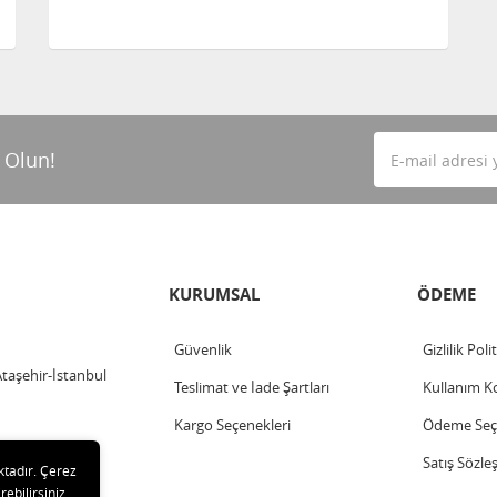
 Olun!
KURUMSAL
ÖDEME
Güvenlik
Gizlilik Poli
Ataşehir-İstanbul
Teslimat ve İade Şartları
Kullanım Ko
Kargo Seçenekleri
Ödeme Seçe
Satış Sözle
ktadır. Çerez
rebilirsiniz.