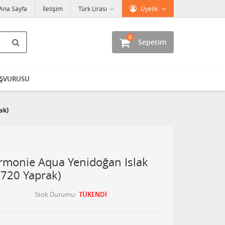
Ana Sayfa
İletişim
Türk Lirası
Üyelik
0
Sepetim
AŞVURUSU
ak)
monie Aqua Yenidoğan Islak
(720 Yaprak)
Stok Durumu
TÜKENDİ