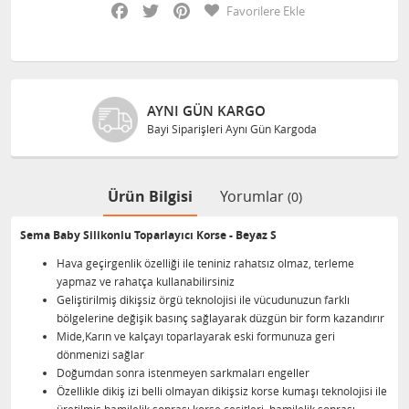
Facebook
Twitter
Pinterest
Favorilere Ekle
AYNI GÜN KARGO
Bayi Siparişleri Aynı Gün Kargoda
Ürün Bilgisi
Yorumlar
(0)
Sema Baby Silikonlu Toparlayıcı Korse - Beyaz S
Hava geçirgenlik özelliği ile teniniz rahatsız olmaz, terleme
yapmaz ve rahatça kullanabilirsiniz
Geliştirilmiş dikişsiz örgü teknolojisi ile vücudunuzun farklı
bölgelerine değişik basınç sağlayarak düzgün bir form kazandırır
Mide,Karın ve kalçayı toparlayarak eski formunuza geri
dönmenizi sağlar
Doğumdan sonra istenmeyen sarkmaları engeller
Özellikle dikiş izi belli olmayan dikişsiz korse kumaşı teknolojisi ile