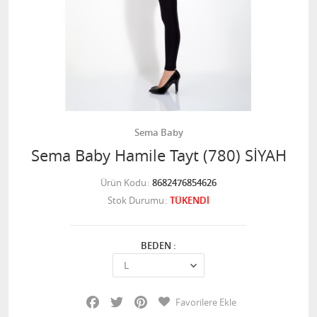
Sema Baby
Sema Baby Hamile Tayt (780) SİYAH
Ürün Kodu
8682476854626
Stok Durumu
TÜKENDİ
BEDEN :
Facebook
Twitter
Pinterest
Favorilere Ekle