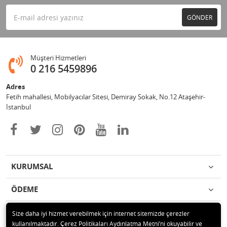
GÖNDER
Müşteri Hizmetleri
0 216 5459896
Adres
Fetih mahallesi, Mobilyacılar Sitesi, Demiray Sokak, No.12 Ataşehir-
İstanbul
KURUMSAL
ÖDEME
İLETİŞİM
Size daha iyi hizmet verebilmek için internet sitemizde çerezler
kullanılmaktadır. Çerez Politikaları Aydınlatma Metni’ni okuyabilir ve