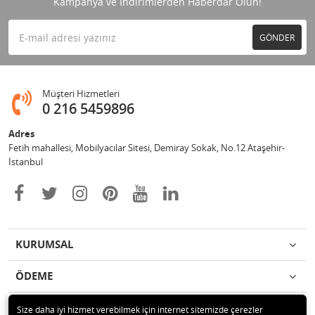
Kampanya ve İndirimlerden Haberdar Olun!
GÖNDER
Müşteri Hizmetleri
0 216 5459896
Adres
Fetih mahallesi, Mobilyacılar Sitesi, Demiray Sokak, No.12 Ataşehir-
İstanbul
KURUMSAL
ÖDEME
İLETİŞİM
Size daha iyi hizmet verebilmek için internet sitemizde çerezler