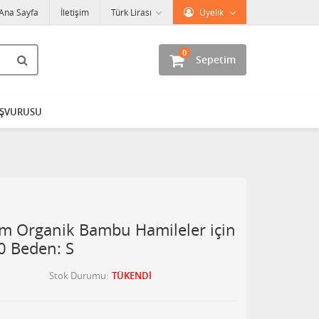
Ana Sayfa
İletişim
Türk Lirası
Üyelik
0
Sepetim
AŞVURUSU
m Organik Bambu Hamileler için
30 Beden: S
Stok Durumu
TÜKENDİ