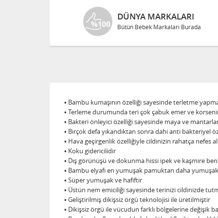
DÜNYA MARKALARI
Bütün Bebek Markaları Burada
• Bambu kumaşının özelliği sayesinde terletme yapm
• Terleme durumunda teri çok çabuk emer ve korsenin
• Bakteri önleyici özelliği sayesinde maya ve mantarla
• Birçok defa yıkandıktan sonra dahi anti bakteriyel öz
• Hava geçirgenlik özelliğiyle cildinizin rahatça nefes 
• Koku gidericilidir
• Dış görünüşü ve dokunma hissi ipek ve kaşmire ben
• Bambu elyafı en yumuşak pamuktan daha yumuşak
• Süper yumuşak ve hafiftir
• Üstün nem emiciliği sayesinde terinizi cildinizde tut
• Geliştirilmiş dikişsiz örgü teknolojisi ile üretilmiştir
• Dikişsiz örgü ile vücudun farklı bölgelerine değişik