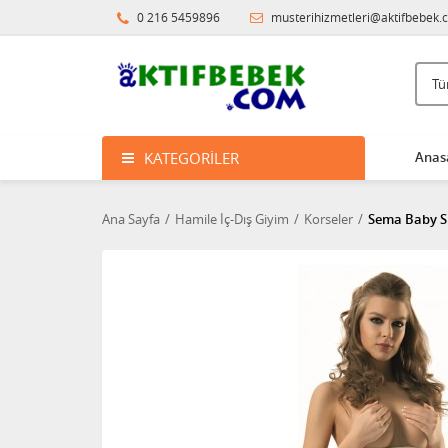
0 216 5459896
musterihizmetleri@aktifbebek.
KATEGORILER
Anas
Ana Sayfa
Hamile İç-Dış Giyim
Korseler
Sema Baby Sl