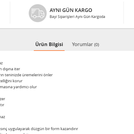
AYNI GÜN KARGO
Bayi Siparişleri Aynı Gün Kargoda
Ürün Bilgisi
Yorumlar
(0)
az
 dışına iter
rın teninizde üremelerini önler
elliğini korur
almasına yardımcı olur
zer
tır
maz
 basınç uygulayarak düzgün bir form kazandırır