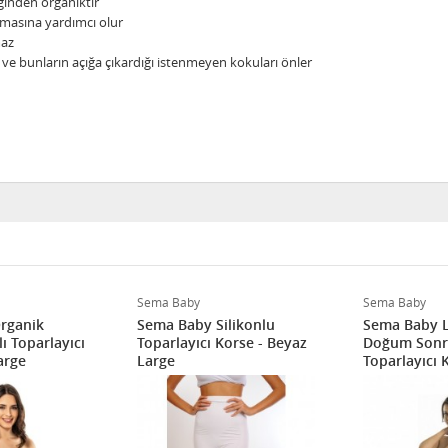
iğinden organiktir
almasına yardımcı olur
maz
 ve bunların açığa çıkardığı istenmeyen kokuları önler
Sema Baby
Sema Baby
rganik
Sema Baby Silikonlu
Sema Baby L
ı Toparlayıcı
Toparlayıcı Korse - Beyaz
Doğum Sonr
arge
Large
Toparlayıcı 
Beden: 46