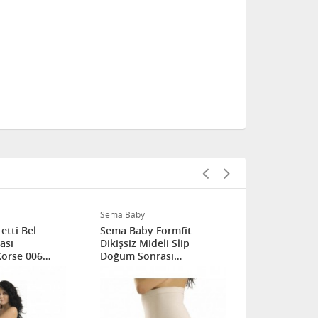
Sema Baby
Sema Baby
etti Bel
Sema Baby Formfit
Sema Baby S
ası
Dikişsiz Mideli Slip
Toparlayıcı
Korse 006
Doğum Sonrası
S
Toparlayıcı Lohusa Korse
810 Large