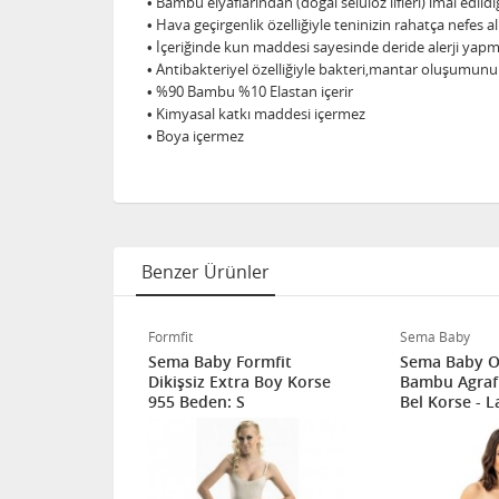
• Bambu elyaflarından (doğal selüloz lifleri) imal edild
• Hava geçirgenlik özelliğiyle teninizin rahatça nefes 
• İçeriğinde kun maddesi sayesinde deride alerji yap
• Antibakteriyel özelliğiyle bakteri,mantar oluşumunu
• %90 Bambu %10 Elastan içerir
• Kimyasal katkı maddesi içermez
• Boya içermez
Benzer Ürünler
Formfit
Sema Baby
limform
Sema Baby Formfit
Sema Baby O
u Mideli ve
Dikişsiz Extra Boy Korse
Bambu Agrafl
 Sonrası
955 Beden: S
Bel Korse - L
ohusa Korse
L