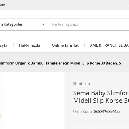
com
ayfa
Hakkımızda
Online Tahsilat
XML & FRANCHISE B
imform Organik Bambu Hamileler için Mideli Slip Korse 30 Beden: S
Slimform
Sema Baby Slimfor
Mideli Slip Korse 
Ürün Kodu
8682476854435