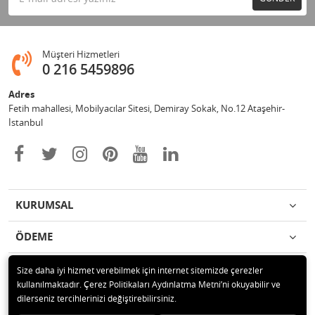
Müşteri Hizmetleri
0 216 5459896
Adres
Fetih mahallesi, Mobilyacılar Sitesi, Demiray Sokak, No.12 Ataşehir-
İstanbul
KURUMSAL
ÖDEME
İLETİŞİM
Size daha iyi hizmet verebilmek için internet sitemizde çerezler
kullanılmaktadır. Çerez Politikaları Aydınlatma Metni’ni okuyabilir ve
dilerseniz tercihlerinizi değiştirebilirsiniz.
© 2020 Leylek Mağazacılık Hizmetleri Ltd. Şti. Tüm hakları saklıdır.