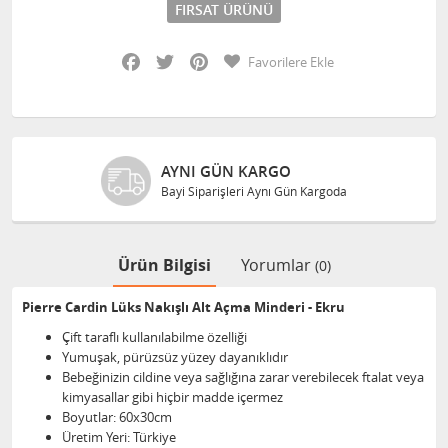
FIRSAT ÜRÜNÜ
Facebook
Twitter
Pinterest
Favorilere Ekle
AYNI GÜN KARGO
Bayi Siparişleri Aynı Gün Kargoda
Ürün Bilgisi
Yorumlar
(0)
Pierre Cardin Lüks Nakışlı Alt Açma Minderi - Ekru
Çift taraflı kullanılabilme özelliği
Yumuşak, pürüzsüz yüzey dayanıklıdır
Bebeğinizin cildine veya sağlığına zarar verebilecek ftalat veya
kimyasallar gibi hiçbir madde içermez
Boyutlar: 60x30cm
Üretim Yeri: Türkiye