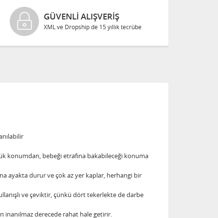
GÜVENLI ALIŞVERIŞ
XML ve Dropship de 15 yıllık tecrübe
nılabilir
dönük konumdan, bebeği etrafına bakabileceği konuma
ına ayakta durur ve çok az yer kaplar, herhangi bir
ullanışlı ve çeviktir, çünkü dört tekerlekte de darbe
n inanılmaz derecede rahat hale getirir.