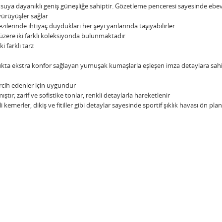
e suya dayanıklı geniş güneşliğe sahiptir. Gözetleme penceresi sayesinde e
yürüyüşler sağlar
ilerinde ihtiyaç duydukları her şeyi yanlarında taşıyabilirler.
 üzere iki farklı koleksiyonda bulunmaktadır
i farklı tarz
ukta ekstra konfor sağlayan yumuşak kumaşlarla eşleşen imza detaylara sahi
cih edenler için uygundur
ştır; zarif ve sofistike tonlar, renkli detaylarla hareketlenir
emerler, dikiş ve fitiller gibi detaylar sayesinde sportif şıklık havası ön plan