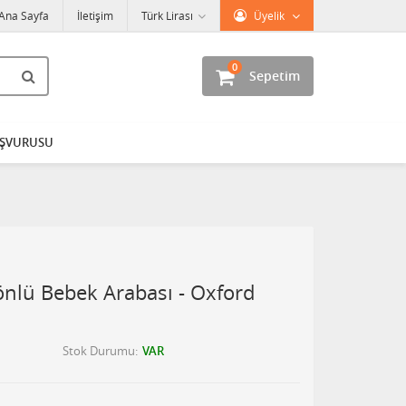
Ana Sayfa
İletişim
Türk Lirası
Üyelik
0
Sepetim
AŞVURUSU
Yönlü Bebek Arabası - Oxford
Stok Durumu
VAR