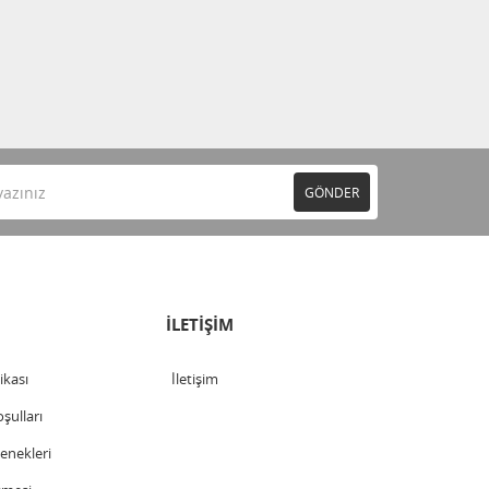
GÖNDER
İLETİŞİM
tikası
İletişim
şulları
nekleri