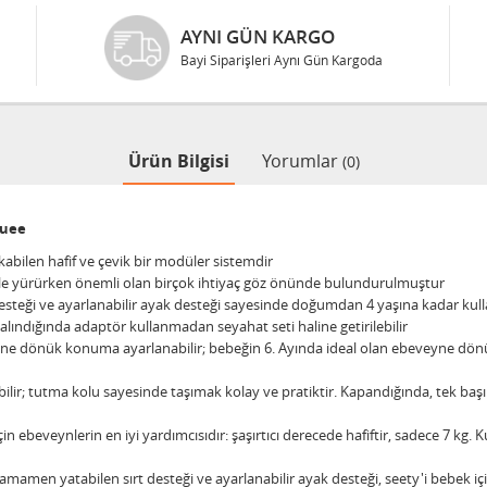
AYNI GÜN KARGO
Bayi Siparişleri Aynı Gün Kargoda
Ürün Bilgisi
Yorumlar
(0)
luee
kabilen hafif ve çevik bir modüler sistemdir
zle yürürken önemli olan birçok ihtiyaç göz önünde bulundurulmuştur
steği ve ayarlanabilir ayak desteği sayesinde doğumdan 4 yaşına kadar kulla
 alındığında adaptör kullanmadan seyahat seti haline getirilebilir
beveyne dönük konuma ayarlanabilir; bebeğin 6. Ayında ideal olan ebeveyne 
bilir; tutma kolu sayesinde taşımak kolay ve pratiktir. Kapandığında, tek baş
n ebeveynlerin en iyi yardımcısıdır: şaşırtıcı derecede hafiftir, sadece 7 kg. K
amen yatabilen sırt desteği ve ayarlanabilir ayak desteği, seety'i bebek içi