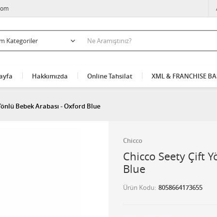
com
ayfa
Hakkımızda
Online Tahsilat
XML & FRANCHISE B
 Yönlü Bebek Arabası - Oxford Blue
Chicco
Chicco Seety Çift 
Blue
Ürün Kodu
8058664173655