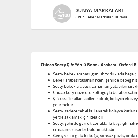
DÜNYA MARKALARI
Bütün Bebek Markaları Burada
Chicco Seety Çift Yönlü Bebek Arabası - Oxford B
Seety bebek arabası, günlük zorluklarla başa çı
Bebek arabası tasarlanırken, şehirde bebeğini
Seety bebek arabası, tamamen yatabilen sırt de
Chicco kory i-size oto koltuğuyla beraber satın
Çift taraflı kullanılabilen koltuk, kolayca e
getirmektir
Seety, sadece tek el kullanarak kolayca katlana
yerde saklamak için idealdir
Seety, şehirde günlük zorluklarla başa çıkmak içi
emici amortisörler bulunmaktadır
Geniş ve dolgulu koltuğu, sonsuz pozisyonda tam