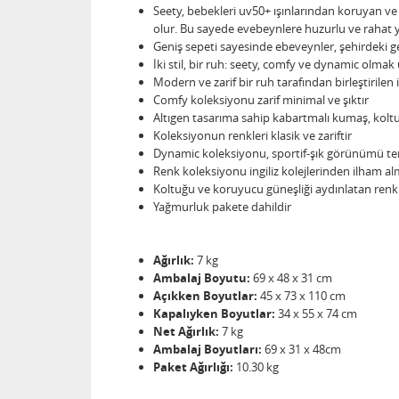
Seety, bebekleri uv50+ ışınlarından koruyan v
olur. Bu sayede evebeynlere huzurlu ve rahat 
Geniş sepeti sayesinde ebeveynler, şehirdeki gez
İki stil, bir ruh: seety, comfy ve dynamic olmak
Modern ve zarif bir ruh tarafından birleştirilen ik
Comfy koleksiyonu zarif minimal ve şıktır
Altıgen tasarıma sahip kabartmalı kumaş, kolt
Koleksiyonun renkleri klasik ve zariftir
Dynamic koleksiyonu, sportif-şık görünümü ter
Renk koleksiyonu ingiliz kolejlerinden ilham almı
Koltuğu ve koruyucu güneşliği aydınlatan renkli k
Yağmurluk pakete dahildir
Ağırlık:
7 kg
Ambalaj Boyutu:
69 x 48 x 31 cm
Açıkken Boyutlar:
45 x 73 x 110 cm
Kapalıyken Boyutlar:
34 x 55 x 74 cm
Net Ağırlık:
7 kg
Ambalaj Boyutları:
69 x 31 x 48cm
Paket Ağırlığı:
10.30 kg