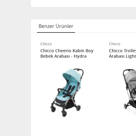
Benzer Ürünler
Chicco
Chicco
Çift Yönlü
Chicco Cheerio Kabin Boy
Chicco Troll
ı - Boston
Bebek Arabası - Hydra
Arabası Ligh