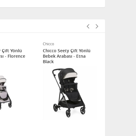
Chicco
Chicco
 Çift Yönlü
Chicco Seety Çift Yönlü
Chicco Seet
ı - Florence
Bebek Arabası - Etna
Bebek Araba
Black
Grey