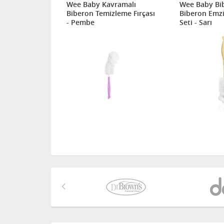
ramalı
Wee Baby Kavramalı
Wee Baby Bi
leme Fırçası
Biberon Temizleme Fırçası
Biberon Emzi
- Pembe
Seti - Sarı