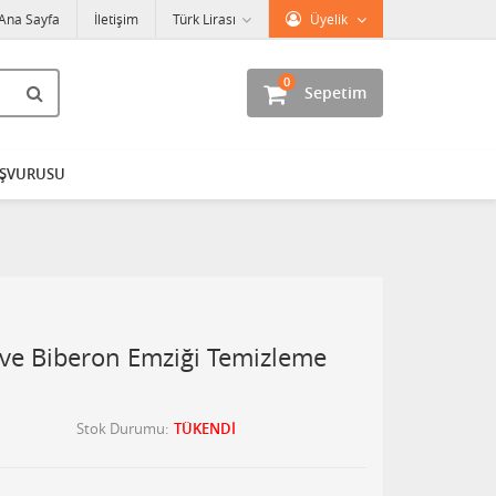
Ana Sayfa
İletişim
Türk Lirası
Üyelik
0
Sepetim
AŞVURUSU
ve Biberon Emziği Temizleme
Stok Durumu
TÜKENDİ