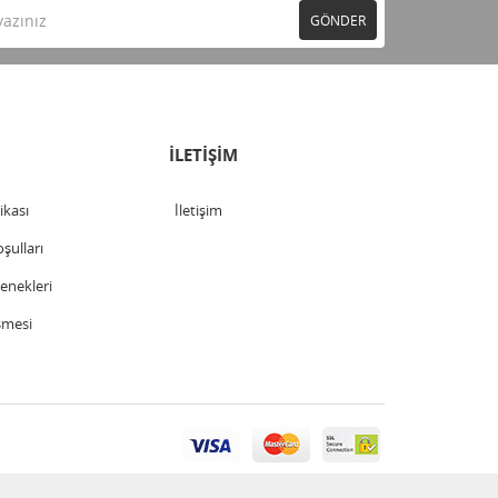
GÖNDER
İLETİŞİM
tikası
İletişim
şulları
nekleri
şmesi