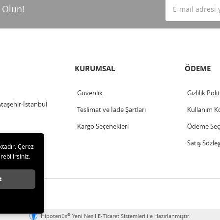
 Olun!
KURUMSAL
ÖDEME
Güvenlik
Gizlilik Poli
Ataşehir-İstanbul
Teslimat ve İade Şartları
Kullanım Ko
Kargo Seçenekleri
Ödeme Seçe
Satış Sözle
ktadır. Çerez
rebilirsiniz.
t
klıdır.
®
Hipotenüs
Yeni Nesil E-Ticaret Sistemleri ile Hazırlanmıştır.