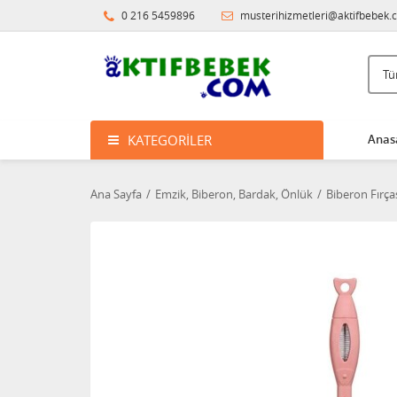
0 216 5459896
musterihizmetleri@aktifbebek.
KATEGORILER
Anas
Ana Sayfa
Emzik, Biberon, Bardak, Önlük
Biberon Fırça