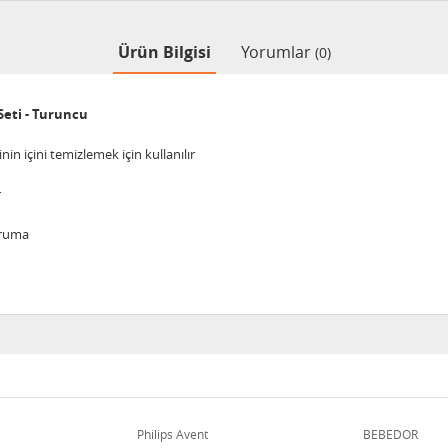
Ürün Bilgisi
Yorumlar
(0)
eti - Turuncu
in içini temizlemek için kullanılır
r
uruma
Philips Avent
BEBEDOR