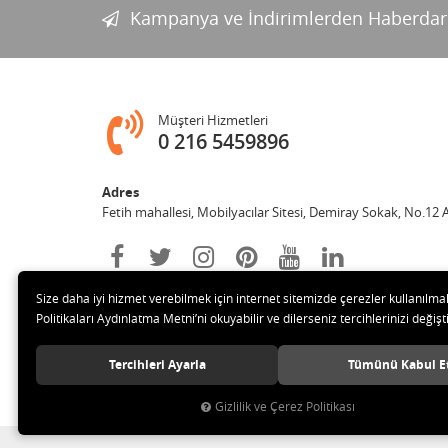
Kampanya ve İndirimlerden Haberdar
Müşteri Hizmetleri
0 216 5459896
Adres
Fetih mahallesi, Mobilyacılar Sitesi, Demiray Sokak, No.12 
Size daha iyi hizmet verebilmek için internet sitemizde çerezler kullanılma
Politikaları Aydınlatma Metni’ni okuyabilir ve dilerseniz tercihlerinizi değişti
Tercihleri Ayarla
Tümünü Kabul E
© 2020 Leylek Mağazacılık Hizmetleri Ltd. Şti. Tüm hakları sa
Gizlilik ve Çerez Politikası