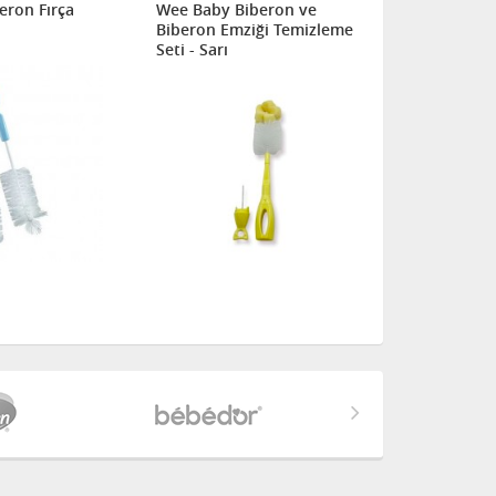
eron Fırça
Wee Baby Biberon ve
Wee Baby B
Biberon Emziği Temizleme
Biberon Em
Seti - Sarı
Seti - Pemb