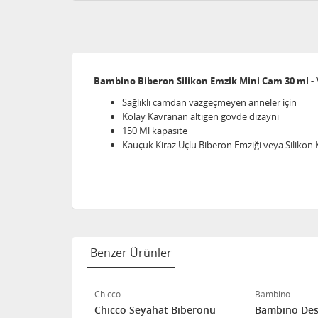
Bambino Biberon Silikon Emzik Mini Cam 30 ml - Y
Sağlıklı camdan vazgeçmeyen anneler için
Kolay Kavranan altıgen gövde dizaynı
150 Ml kapasite
Kauçuk Kiraz Uçlu Biberon Emziği veya Silikon 
Benzer Ürünler
Chicco
Bambino
 PP Biberon
Chicco Seyahat Biberonu
Bambino Dese