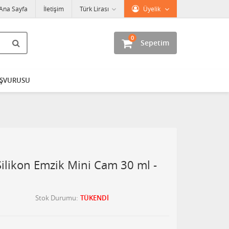
Ana Sayfa
İletişim
Türk Lirası
Üyelik
0
Sepetim
AŞVURUSU
ilikon Emzik Mini Cam 30 ml -
Stok Durumu
TÜKENDİ