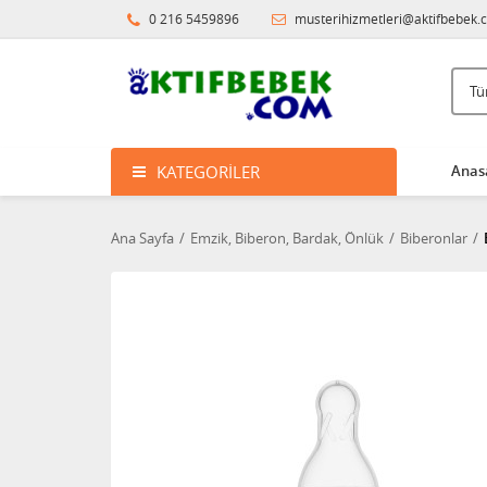
0 216 5459896
musterihizmetleri@aktifbebek.
KATEGORILER
Anas
Ana Sayfa
Emzik, Biberon, Bardak, Önlük
Biberonlar