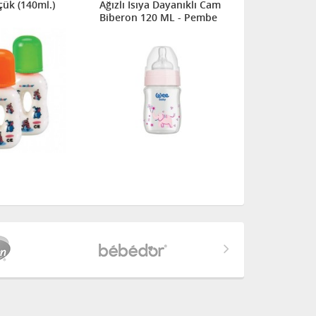
ük (140ml.)
Ağızlı Isıya Dayanıklı Cam
260 ml - P
Biberon 120 ML - Pembe