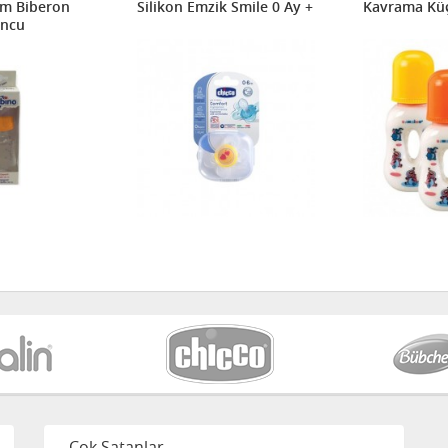
am Biberon
Silikon Emzik Smile 0 Ay +
Kavrama Küç
uncu
Çok Satanlar