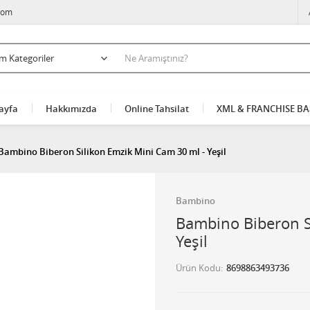
com
ayfa
Hakkımızda
Online Tahsilat
XML & FRANCHISE B
Bambino Biberon Silikon Emzik Mini Cam 30 ml - Yeşil
Bambino
Bambino Biberon S
Yeşil
Ürün Kodu
8698863493736