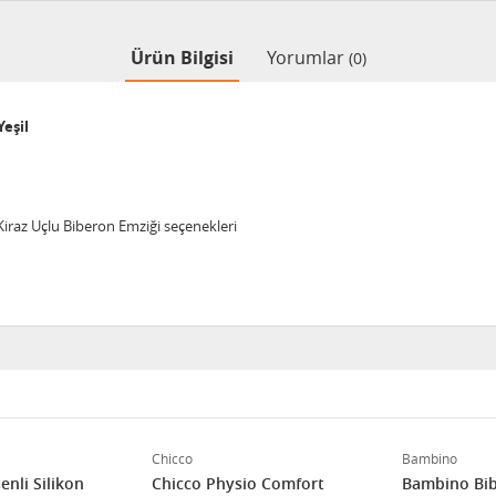
Ürün Bilgisi
Yorumlar
(0)
eşil
Kiraz Uçlu Biberon Emziği seçenekleri
Chicco
Bambino
nli Silikon
Chicco Physio Comfort
Bambino Bib