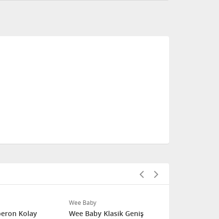
Wee Baby
Philips Avent
eron Kolay
Wee Baby Klasik Geniş
Avent Natur