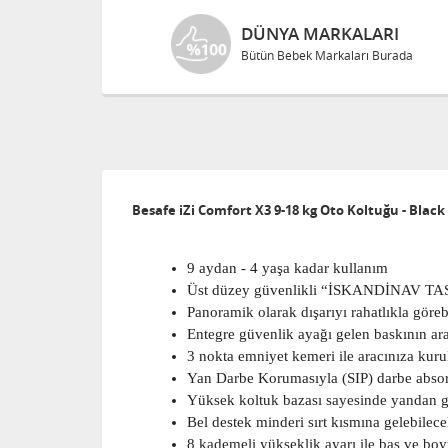
DÜNYA MARKALARI
Bütün Bebek Markaları Burada
Besafe iZi Comfort X3 9-18 kg Oto Koltuğu - Black
9 aydan - 4 yaşa kadar kullanım
Üst düzey güvenlikli “İSKANDİNAV TA
Panoramik olarak dışarıyı rahatlıkla gör
Entegre güvenlik ayağı gelen baskının ar
3 nokta emniyet kemeri ile aracınıza kur
Yan Darbe Korumasıyla (SIP) darbe absorbe
Yüksek koltuk bazası sayesinde yandan ge
Bel destek minderi sırt kısmına gelebilec
8 kademeli yükseklik ayarı ile baş ve bo