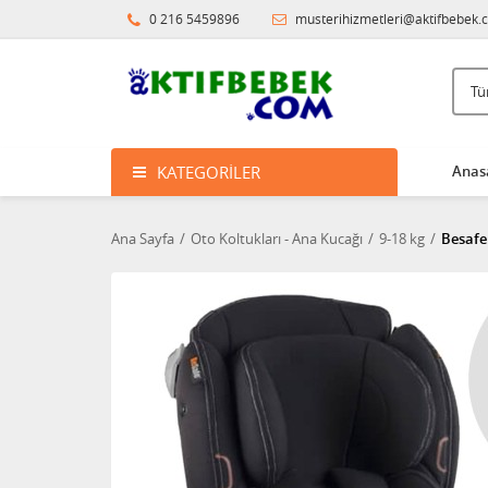
0 216 5459896
musterihizmetleri@aktifbebek.
KATEGORILER
Anas
Ana Sayfa
Oto Koltukları - Ana Kucağı
9-18 kg
Besafe 