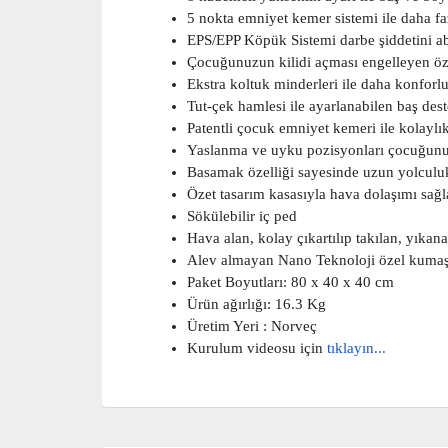
5 nokta emniyet kemer sistemi ile daha fa
EPS/EPP Köpük Sistemi darbe şiddetini a
Çocuğunuzun kilidi açması engelleyen öze
Ekstra koltuk minderleri ile daha konforl
Tut-çek hamlesi ile ayarlanabilen baş de
Patentli çocuk emniyet kemeri ile kolayl
Yaslanma ve uyku pozisyonları çocuğunuz
Basamak özelliği sayesinde uzun yolculuk
Özet tasarım kasasıyla hava dolaşımı sağ
Sökülebilir iç ped
Hava alan, kolay çıkartılıp takılan, yıkanab
Alev almayan Nano Teknoloji özel kuma
Paket Boyutları: ‎80 x 40 x 40 cm
Ürün ağırlığı: 16.3 Kg
Üretim Yeri : Norveç
Kurulum videosu için
tıklayın...