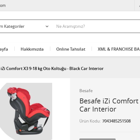
com
ayfa
Hakkımızda
Online Tahsilat
XML & FRANCHISE B
iZi Comfort X3 9-18 kg Oto Koltuğu - Black Car Interior
Besafe
Besafe iZi Comfort
Car Interior
Ürün Kodu
7043485251508