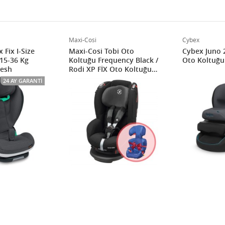
Maxi-Cosi
Cybex
x Fix I-Size
Maxi-Cosi Tobi Oto
Cybex Juno 2
15-36 Kg
Koltuğu Frequency Black /
Oto Koltuğu 
Mesh
Rodi XP FİX Oto Koltuğu
Electric Blue Hediyeli
24 AY GARANTI