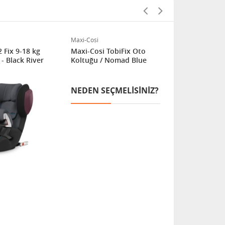
Maxi-Cosi
Besafe
 Fix 9-18 kg
Maxi-Cosi TobiFix Oto
Besafe iZi 
- Black River
Koltuğu / Nomad Blue
18 kg Oto K
Sunset Mel
FIRSAT
NEDEN SEÇMELISINIZ?