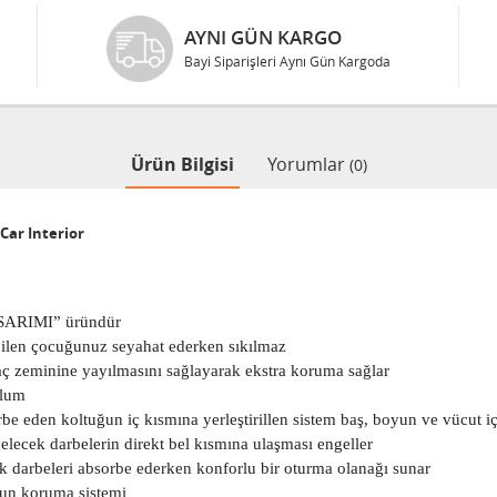
AYNI GÜN KARGO
Bayi Siparişleri Aynı Gün Kargoda
Ürün Bilgisi
Yorumlar
(0)
 Car Interior
SARIMI” üründür
ebilen çocuğunuz seyahat ederken sıkılmaz
aç zeminine yayılmasını sağlayarak ekstra koruma sağlar
ulum
 eden koltuğun iç kısmına yerleştirillen sistem baş, boyun ve vücut iç
lecek darbelerin direkt bel kısmına ulaşması engeller
ek darbeleri absorbe ederken konforlu bir oturma olanağı sunar
yun koruma sistemi