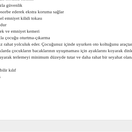
zla güvenlik
bsorbe ederek ekstra koruma sağlar
l emniyet kilidi tokası
udur
stek ve emniyet kemeri
ıkla çocuğu oturtma-çıkarma
 rahat yolculuk eder. Çocuğunuz içinde uyurken oto koltuğunu araçtan 
larda çocukların bacaklarının uyuşmaması için ayaklarını koyarak dinl
layarak terlemeyi minimum düzeyde tutar ve daha rahat bir seyahat olan
ilir kılıf
ş