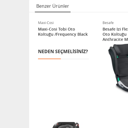
Benzer Ürünler
Maxi-Cosi
Besafe
rl Smart i-
Maxi-Cosi Tobi Oto
Besafe Izi Fle
tuğu / Nomad
Koltuğu /Frequency Black
Oto Koltuğu 
Anthracite 
ELISINIZ?
NEDEN SEÇMELISINIZ?