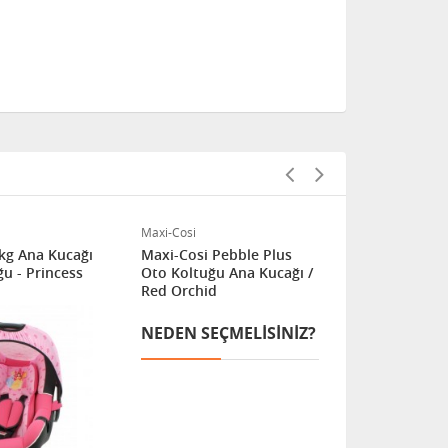
Maxi-Cosi
Maxi-Cosi
 kg Ana Kucağı
Maxi-Cosi Pebble Plus
Maxi-Cosi C
u - Princess
Oto Koltuğu Ana Kucağı /
FamilyFix3 
Red Orchid
Essantial G
NEDEN SEÇMELISINIZ?
NEDEN SE