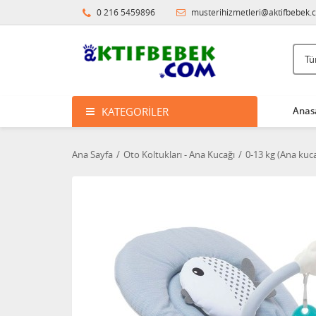
0 216 5459896
musterihizmetleri@aktifbebek.
KATEGORILER
Anas
Ana Sayfa
Oto Koltukları - Ana Kucağı
0-13 kg (Ana kuca