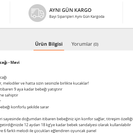
AYNI GÜN KARGO
Bayi Siparişleri Aynı Gün Kargoda
Ürün Bilgisi
Yorumlar
(0)
cağı - Mavi
cağı
r, melodiler ve hatta sizin sesinizle birlikte kucaklar!
itibaren 9 aya kadar bebeği yatıştırır
ne sahiptir
r
bebeği konforlu şekilde sarar
i sayesinde doğumdan itibaren bebeğiniz için konfor sağlar, titreşim özelliği 
 getirdiğinizde 12 aydan 18 kg’ye kadar bebek sandalyesi olarak kullanılabilir
i ve 6 farklı melodi ile çocukları eğlendiren oyuncak panel