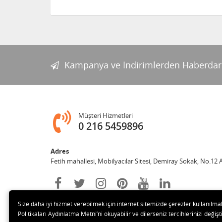
Kampanya ve İndirimlerden Haberdar
Müşteri Hizmetleri
0 216 5459896
Adres
Fetih mahallesi, Mobilyacılar Sitesi, Demiray Sokak, No.12 
Size daha iyi hizmet verebilmek için internet sitemizde çerezler kullanılma
Politikaları Aydınlatma Metni’ni okuyabilir ve dilerseniz tercihlerinizi değişti