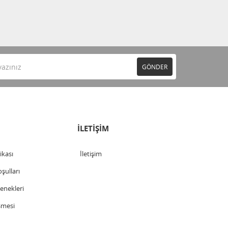
GÖNDER
İLETİŞİM
tikası
İletişim
şulları
nekleri
şmesi