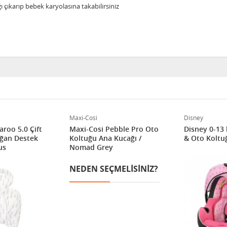
ı çıkarıp bebek karyolasına takabilirsiniz
Maxi-Cosi
Disney
oo 5.0 Çift
Maxi-Cosi Pebble Pro Oto
Disney 0-13
oğan Destek
Koltuğu Ana Kucağı /
& Oto Koltuğ
us
Nomad Grey
NEDEN SEÇMELISINIZ?