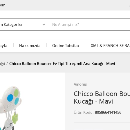
com
ayfa
Hakkımızda
Online Tahsilat
XML & FRANCHISE B
ğı)
Chicco Balloon Bouncer Ev Tipi Titreşimli Ana Kucağı - Mavi
4moms
Chicco Balloon Bou
Kucağı - Mavi
Ürün Kodu
8058664141456