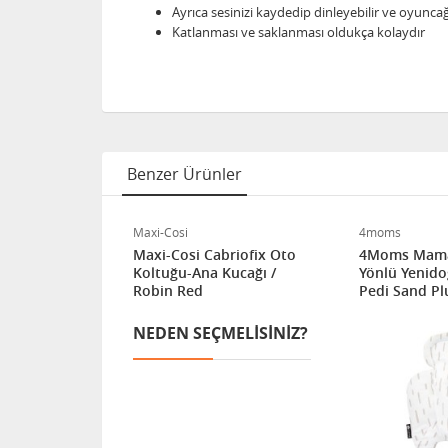
Ayrıca sesinizi kaydedip dinleyebilir ve oyuncağ
Katlanması ve saklanması oldukça kolaydır
Benzer Ürünler
Maxi-Cosi
4moms
nca Oto
Maxi-Cosi Cabriofix Oto
4Moms Mamar
ucağı /
Koltuğu-Ana Kucağı /
Yönlü Yenid
phite
Robin Red
Pedi Sand Pl
ELISINIZ?
NEDEN SEÇMELISINIZ?