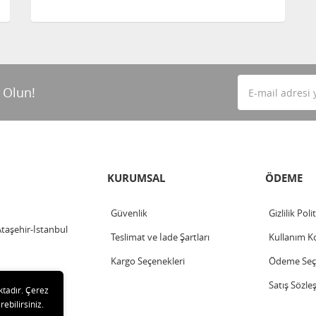
 Olun!
KURUMSAL
ÖDEME
Güvenlik
Gizlilik Poli
Ataşehir-İstanbul
Teslimat ve İade Şartları
Kullanım Ko
Kargo Seçenekleri
Ödeme Seçe
Satış Sözle
ktadır. Çerez
rebilirsiniz.