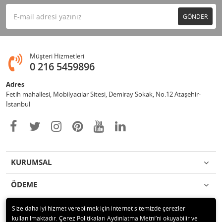
GÖNDER
Müşteri Hizmetleri
0 216 5459896
Adres
Fetih mahallesi, Mobilyacılar Sitesi, Demiray Sokak, No.12 Ataşehir-
İstanbul
KURUMSAL
ÖDEME
İLETİŞİM
Size daha iyi hizmet verebilmek için internet sitemizde çerezler
kullanılmaktadır. Çerez Politikaları Aydınlatma Metni’ni okuyabilir ve