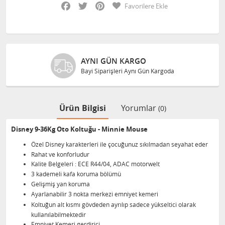
Facebook
Twitter
Pinterest
Favorilere Ekle
AYNI GÜN KARGO
Bayi Siparişleri Aynı Gün Kargoda
Ürün Bilgisi
Yorumlar
(0)
Disney 9-36Kg Oto Koltuğu - Minnie Mouse
Özel Disney karakterleri ile çocuğunuz sıkılmadan seyahat eder
Rahat ve konforludur
Kalite Belgeleri : ECE R44/04, ADAC motorwelt
3 kademeli kafa koruma bölümü
Gelişmiş yan koruma
Ayarlanabilir 3 nokta merkezi emniyet kemeri
Koltuğun alt kısmı gövdeden ayrılıp sadece yükseltici olarak
kullanılabilmektedir
Emniyet Kemeri gerdirici