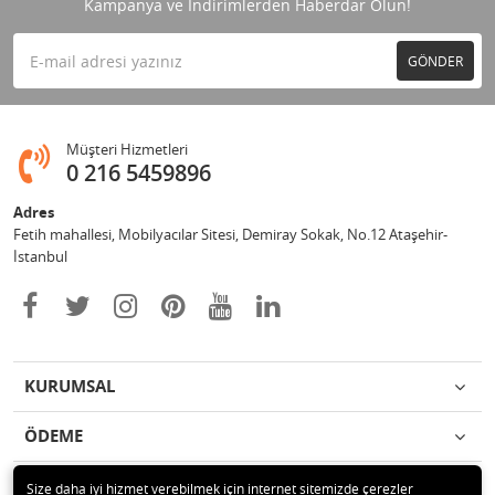
Kampanya ve İndirimlerden Haberdar Olun!
GÖNDER
Müşteri Hizmetleri
0 216 5459896
Adres
Fetih mahallesi, Mobilyacılar Sitesi, Demiray Sokak, No.12 Ataşehir-
İstanbul
KURUMSAL
ÖDEME
İLETİŞİM
Size daha iyi hizmet verebilmek için internet sitemizde çerezler