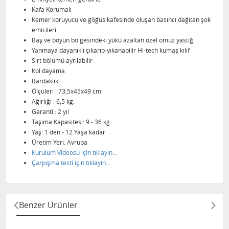
Kafa Korumalı
Kemer koruyucu ve göğüs kafesinde oluşan basıncı dağıtan şok
emicileri
Baş ve boyun bölgesindeki yükü azaltan özel omuz yastığı
Yanmaya dayanıklı çıkarıp-yıkanabilir Hi-tech kumaş kılıf
Sırt bölümü ayrılabilir
Kol dayama
Bardaklık
Ölçüleri : 73,5x45x49 cm.
Ağırlığı : 6,5 kg.
Garanti : 2 yıl
Taşıma Kapasitesi: 9 - 36 kg
Yaş: 1 den - 12 Yaşa kadar
Üretim Yeri: Avrupa
Kurulum Videosu için tıklayın...
Çarpışma testi için tıklayın...
Benzer Ürünler