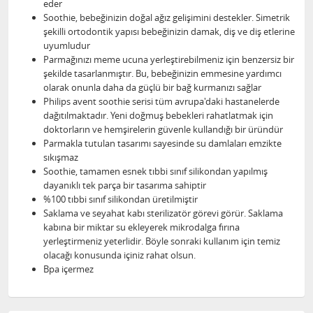
eder
Soothie, bebeğinizin doğal ağız gelişimini destekler. Simetrik
şekilli ortodontik yapısı bebeğinizin damak, diş ve diş etlerine
uyumludur
Parmağınızı meme ucuna yerleştirebilmeniz için benzersiz bir
şekilde tasarlanmıştır. Bu, bebeğinizin emmesine yardımcı
olarak onunla daha da güçlü bir bağ kurmanızı sağlar
Philips avent soothie serisi tüm avrupa'daki hastanelerde
dağıtılmaktadır. Yeni doğmuş bebekleri rahatlatmak için
doktorların ve hemşirelerin güvenle kullandığı bir üründür
Parmakla tutulan tasarımı sayesinde su damlaları emzikte
sıkışmaz
Soothie, tamamen esnek tıbbi sınıf silikondan yapılmış
dayanıklı tek parça bir tasarıma sahiptir
%100 tıbbi sınıf silikondan üretilmiştir
Saklama ve seyahat kabı sterilizatör görevi görür. Saklama
kabına bir miktar su ekleyerek mikrodalga fırına
yerleştirmeniz yeterlidir. Böyle sonraki kullanım için temiz
olacağı konusunda içiniz rahat olsun.
Bpa içermez