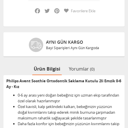
Facebook
Twitter
Pinterest
Favorilere Ekle
AYNI GÜN KARGO
Bayi Siparişleri Aynı Gün Kargoda
Ürün Bilgisi
Yorumlar
(0)
Philips Avent Soothie Ortodontik Saklama Kutulu 2li Emzik 0-6
Ay - Kız
0-6 ay arası yeni doğan bebeğiniz için uzman ekip tarafından
özel olarak hazırlanmıştır
Özel kavisli, kalp şeklindeki kalkan, bebeğinizin yüzünün
doğal kıvrımlarını takip ederek minik burnuna çarpmadan
maksimum rahatlık sağlayacak şekilde tasarlanmıştır
Daha fazla konfor için bebeğinizin yüzünün kıvrımlarını takip