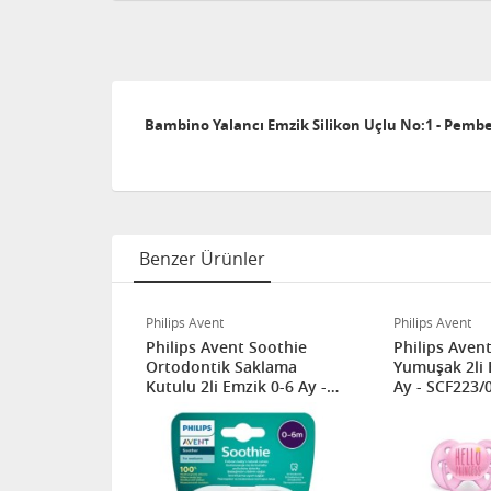
Bambino Yalancı Emzik Silikon Uçlu No:1 - Pemb
Benzer Ürünler
Philips Avent
Philips Avent
Ultra Air
Philips Avent Soothie
Philips Avent
 2li
Ortodontik Saklama
Yumuşak 2li 
Kutulu 2li Emzik 0-6 Ay -
Ay - SCF223/
Erkek