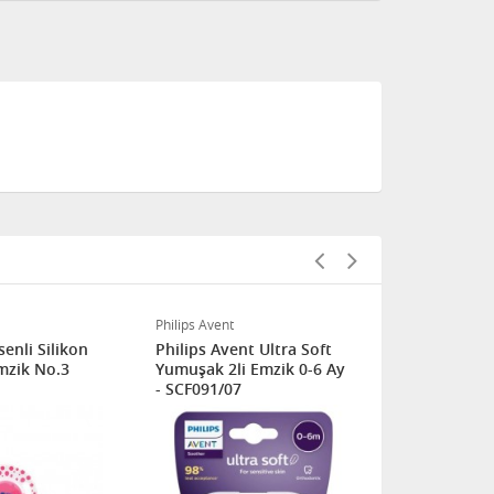
Philips Avent
BEBEDOR
enli Silikon
Philips Avent Ultra Soft
BEBEDOR No
mzik No.3
Yumuşak 2li Emzik 0-6 Ay
Kapaklı Sili
- SCF091/07
Uçlu Emzik 