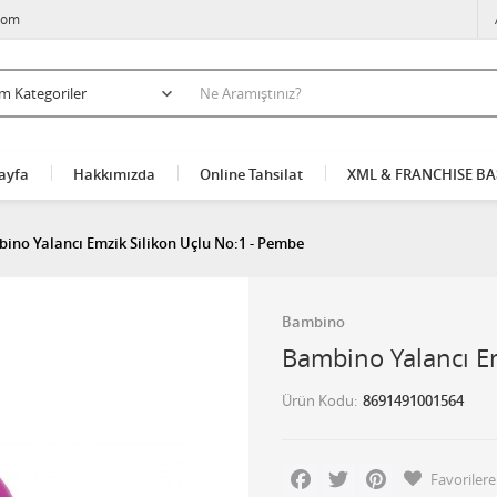
com
ayfa
Hakkımızda
Online Tahsilat
XML & FRANCHISE B
ino Yalancı Emzik Silikon Uçlu No:1 - Pembe
Bambino
Bambino Yalancı Em
Ürün Kodu
8691491001564
Facebook
Twitter
Pinterest
Favorilere