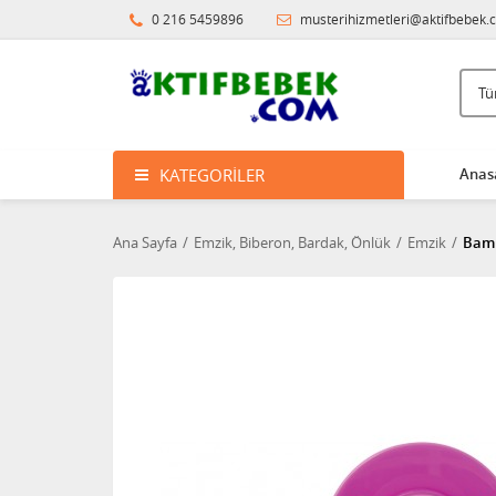
0 216 5459896
musterihizmetleri@aktifbebek.
KATEGORILER
Anas
Ana Sayfa
Emzik, Biberon, Bardak, Önlük
Emzik
Bamb