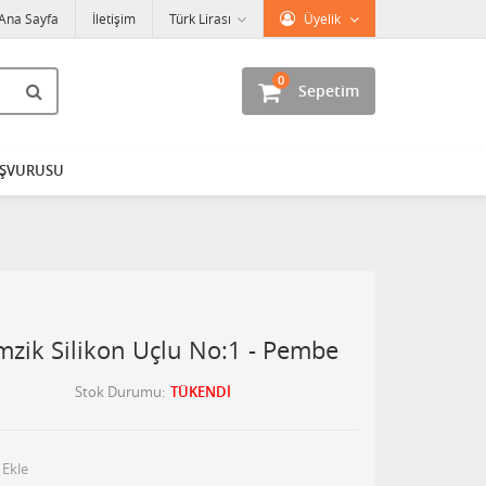
Ana Sayfa
İletişim
Türk Lirası
Üyelik
0
Sepetim
AŞVURUSU
zik Silikon Uçlu No:1 - Pembe
Stok Durumu
TÜKENDİ
 Ekle