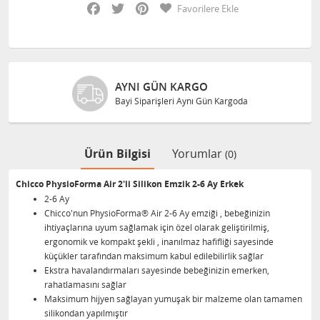
Facebook
Twitter
Pinterest
Favorilere Ekle
AYNI GÜN KARGO
Bayi Siparişleri Aynı Gün Kargoda
Ürün Bilgisi
Yorumlar
(0)
Chicco PhysioForma Air 2'li Silikon Emzik 2-6 Ay Erkek
2-6 Ay
Chicco'nun PhysioForma® Air 2-6 Ay emziği , bebeğinizin
ihtiyaçlarına uyum sağlamak için özel olarak geliştirilmiş,
ergonomik ve kompakt şekli , inanılmaz hafifliği sayesinde
küçükler tarafından maksimum kabul edilebilirlik sağlar
Ekstra havalandırmaları sayesinde bebeğinizin emerken,
rahatlamasını sağlar
Maksimum hijyen sağlayan yumuşak bir malzeme olan tamamen
silikondan yapılmıştır