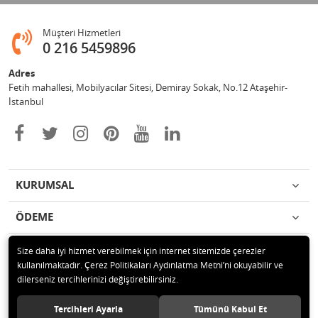
Müşteri Hizmetleri
0 216 5459896
Adres
Fetih mahallesi, Mobilyacılar Sitesi, Demiray Sokak, No.12 Ataşehir-
İstanbul
KURUMSAL
ÖDEME
İLETİŞİM
Size daha iyi hizmet verebilmek için internet sitemizde çerezler
kullanılmaktadır. Çerez Politikaları Aydınlatma Metni’ni okuyabilir ve
dilerseniz tercihlerinizi değiştirebilirsiniz.
© 2020 Leylek Mağazacılık Hizmetleri Ltd. Şti. Tüm hakları saklıdır.
Tercihleri Ayarla
Tümünü Kabul Et