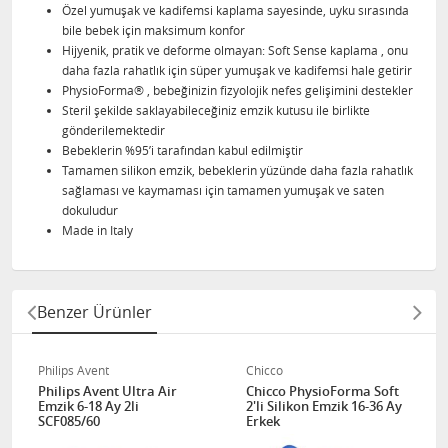
Özel yumuşak ve kadifemsi kaplama sayesinde, uyku sırasında
bile bebek için maksimum konfor
Hijyenik, pratik ve deforme olmayan: Soft Sense kaplama , onu
daha fazla rahatlık için süper yumuşak ve kadifemsi hale getirir
PhysioForma® , bebeğinizin fizyolojik nefes gelişimini destekler
Steril şekilde saklayabileceğiniz emzik kutusu ile birlikte
gönderilemektedir
Bebeklerin %95’i tarafından kabul edilmiştir
Tamamen silikon emzik, bebeklerin yüzünde daha fazla rahatlık
sağlaması ve kaymaması için tamamen yumuşak ve saten
dokuludur
Made in Italy
Benzer Ürünler
Philips Avent
Chicco
Philips Avent Ultra Air
Chicco PhysioForma Soft
Emzik 6-18 Ay 2li
2'li Silikon Emzik 16-36 Ay
SCF085/60
Erkek