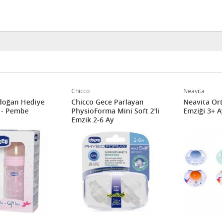
Chicco
Neavita
doğan Hediye
Chicco Gece Parlayan
Neavita Ort
- Pembe
PhysioForma Mini Soft 2'li
Emziği 3+ Ay
Emzik 2-6 Ay