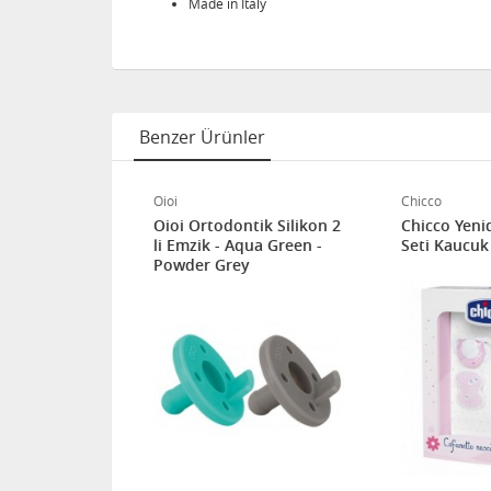
Made in Italy
Benzer Ürünler
Oioi
Chicco
 SCF085/17
Oioi Ortodontik Silikon 2
Chicco Yeni
k 6-18 Ay 2li
li Emzik - Aqua Green -
Seti Kaucuk 
Powder Grey