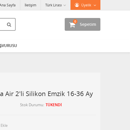
Ana Sayfa
İletişim
Türk Lirası
Üyelik
0
Sepetim
AŞVURUSU
 Air 2'li Silikon Emzik 16-36 Ay
Stok Durumu
TÜKENDİ
 Ekle