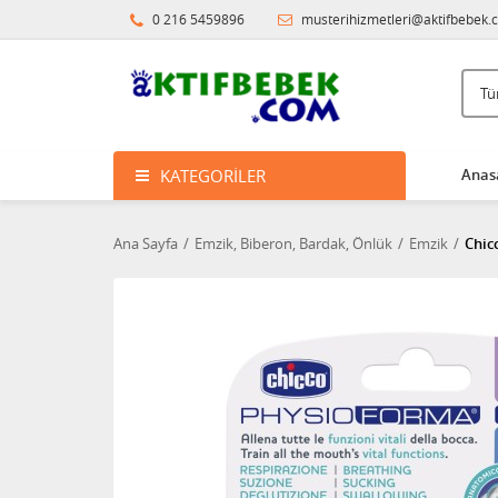
0 216 5459896
musterihizmetleri@aktifbebek.
KATEGORILER
Anas
Ana Sayfa
Emzik, Biberon, Bardak, Önlük
Emzik
Chic