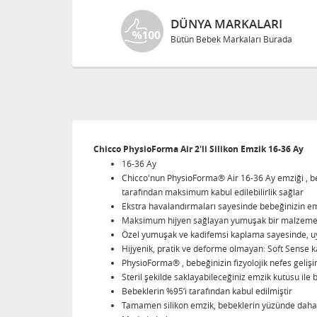
DÜNYA MARKALARI
Bütün Bebek Markaları Burada
Chicco PhysioForma Air 2'li Silikon Emzik 16-36 Ay
16-36 Ay
Chicco'nun PhysioForma® Air 16-36 Ay emziği , beb
tarafından maksimum kabul edilebilirlik sağlar
Ekstra havalandırmaları sayesinde bebeğinizin e
Maksimum hijyen sağlayan yumuşak bir malzeme 
Özel yumuşak ve kadifemsi kaplama sayesinde, uy
Hijyenik, pratik ve deforme olmayan: Soft Sense k
PhysioForma® , bebeğinizin fizyolojik nefes gelişi
Steril şekilde saklayabileceğiniz emzik kutusu ile 
Bebeklerin %95’i tarafından kabul edilmiştir
Tamamen silikon emzik, bebeklerin yüzünde daha