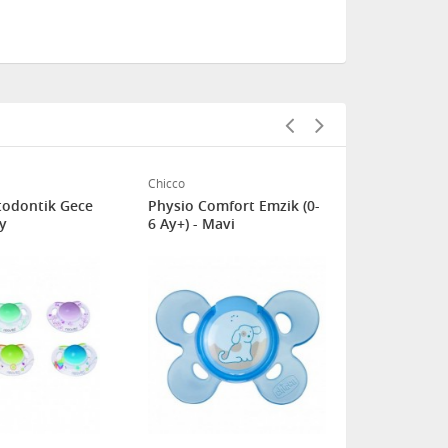
Chicco
Wee Baby
odontik Gece
Physio Comfort Emzik (0-
Wee Baby Si
6 Ay+) - Mavi
Damaklı Em
No:2(Askılı)