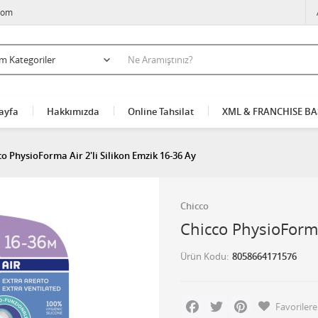
com
ayfa
Hakkımızda
Online Tahsilat
XML & FRANCHISE B
co PhysioForma Air 2'li Silikon Emzik 16-36 Ay
Chicco
Chicco PhysioForma
Ürün Kodu
8058664171576
Facebook
Twitter
Pinterest
Favorilere