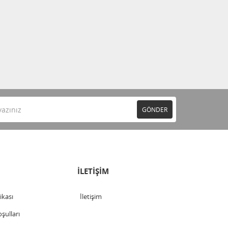
GÖNDER
İLETİŞİM
tikası
İletişim
şulları