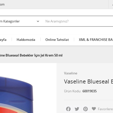
com
ayfa
Hakkımızda
Online Tahsilat
XML & FRANCHISE B
ine Blueseal Bebekler İçin Jel Krem 50 ml
Vaseline
Vaseline Blueseal 
Ürün Kodu
60019035
Facebook
Twitter
Pinterest
Favorilere