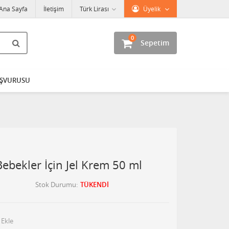
Ana Sayfa
İletişim
Türk Lirası
Üyelik
0
Sepetim
AŞVURUSU
Bebekler İçin Jel Krem 50 ml
Stok Durumu
TÜKENDİ
 Ekle