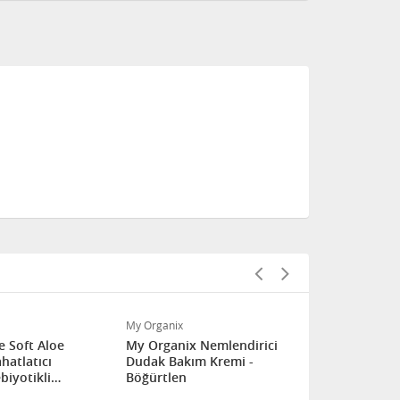
My Organix
Bebe Zartpfle
e Soft Aloe
My Organix Nemlendirici
Bebe Zartpf
hatlatıcı
Dudak Bakım Kremi -
ve Koruyuc
biyotikli
Böğürtlen
Bakım Bals