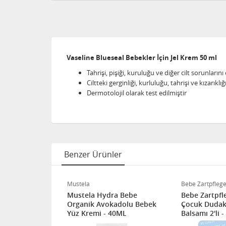
Vaseline Blueseal Bebekler İçin Jel Krem 50 ml
Tahrişi, pişiği, kuruluğu ve diğer cilt sorunları
Ciltteki gerginliği, kurluluğu, tahrişi ve kızarıklı
Dermotolojil olarak test edilmiştir
Benzer Ürünler
Mustela
Bebe Zartpfleg
seal Vitamin
Mustela Hydra Bebe
Bebe Zartpfl
00 ml
Organik Avokadolu Bebek
Çocuk Dudak
Yüz Kremi - 40ML
Balsamı 2'li -