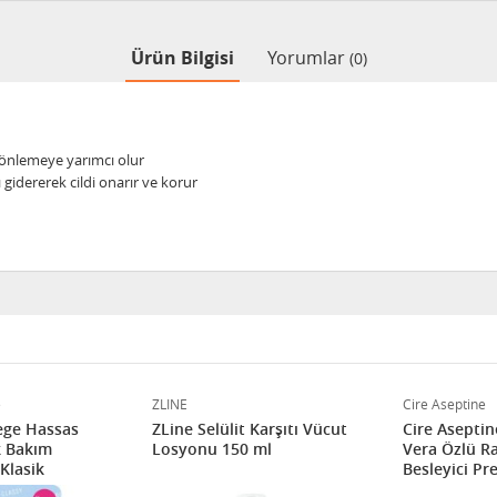
Ürün Bilgisi
Yorumlar
(0)
nı önlemeye yarımcı olur
ğı gidererek cildi onarır ve korur
e
ZLINE
Cire Aseptine
ege Hassas
ZLine Selülit Karşıtı Vücut
Cire Aseptin
 Bakım
Losyonu 150 ml
Vera Özlü Ra
 Klasik
Besleyici Pre
Krem 200 ml