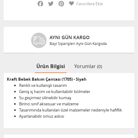
Facebook
Twitter
Pinterest
Favorilere Ekle
AYNI GÜN KARGO
Bayi Siparişleri Aynı Gün Kargoda
Ürün Bilgisi
Yorumlar
(0)
Kraft Bebek Bakım Çantası (1705) - Siyah
Renkli ve kullanışlı tasarım
Geniş iç hacim ve kullanılabilir bölmeler
Su geçirmez silinebilir kumaş
Birinci sınıf aksesuar ve malzeme
Tasarımında kullanılan özel malzemeler nedeniyle hafiflik
Ayarlanabilir omuz askısı