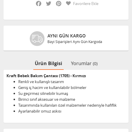
Facebook
Twitter
Pinterest
Favorilere Ekle
AYNI GÜN KARGO
Bayi Siparişleri Aynı Gün Kargoda
Ürün Bilgisi
Yorumlar
(0)
Kraft Bebek Bakım Çantası (1705) - Kırmızı
Renkli ve kullanışlı tasarım
Geniş iç hacim ve kullanılabilir bölmeler
Su geçirmez silinebilir kumaş
Birinci sınıf aksesuar ve malzeme
Tasarımında kullanılan özel malzemeler nedeniyle hafiflik
Ayarlanabilir omuz askısı